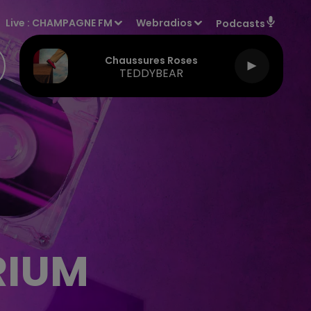
Live :
CHAMPAGNE FM
Webradios
Podcasts
Chaussures Roses
TEDDYBEAR
RIUM