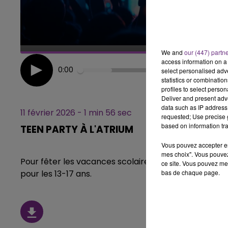
6h00 - 10h00
LA FAMILLE
We and
our (447) partn
access information on a 
0:00
select personalised ad
statistics or combinatio
profiles to select person
Deliver and present adv
data such as IP address 
11 février 2026 - 1 min 56 sec
requested; Use precise g
based on information tra
TEEN PARTY À L'ATRIUM
Vous pouvez accepter en 
mes choix". Vous pouvez
Pour fêter les vacances scolaires, l'Atrium de Reims
ce site. Vous pouvez met
bas de chaque page.
pour les 13-17 ans.