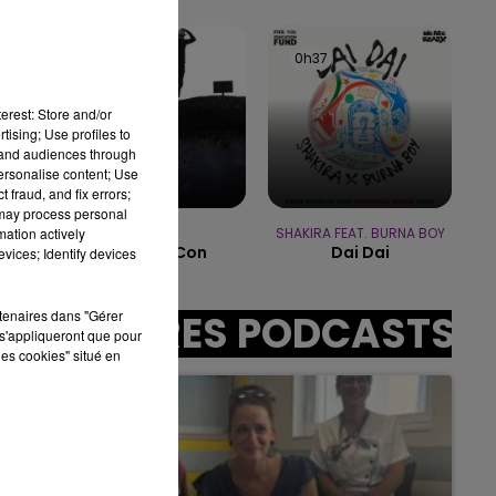
14h00 - 15h00
LA RADIO POP
0h41
0h41
0h37
0h37
erest: Store and/or
tising; Use profiles to
sec
tand audiences through
personalise content; Use
 fraud, and fix errors;
 may process personal
mation actively
SAEZ
SHAKIRA FEAT. BURNA BOY
Jeune Et Con
Dai Dai
vices; Identify devices
rtenaires dans "Gérer
AUTRES PODCASTS
s'appliqueront que pour
les cookies" situé en