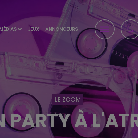
MÉDIAS
JEUX
ANNONCEURS
LE ZOOM
N PARTY À L'AT