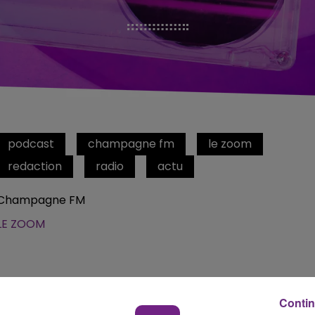
podcast
champagne fm
le zoom
redaction
radio
actu
Champagne FM
LE ZOOM
Contin