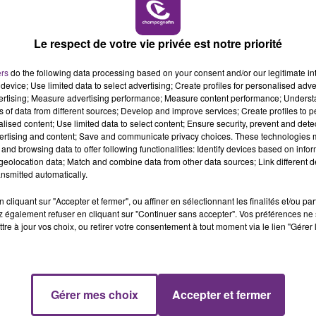
10h00 - 14h00
LE TICKET DE CAISSE
Le respect de votre vie privée est notre priorité
ers
do the following data processing based on your consent and/or our legitimate int
device; Use limited data to select advertising; Create profiles for personalised adver
1 min 56 
vertising; Measure advertising performance; Measure content performance; Unders
ns of data from different sources; Develop and improve services; Create profiles to 
alised content; Use limited data to select content; Ensure security, prevent and detect
ertising and content; Save and communicate privacy choices. These technologies
and browsing data to offer following functionalities: Identify devices based on infor
eolocation data; Match and combine data from other data sources; Link different de
nsmitted automatically.
cliquant sur "Accepter et fermer", ou affiner en sélectionnant les finalités et/ou pa
 également refuser en cliquant sur "Continuer sans accepter". Vos préférences ne 
 organise la 1 ère Teen Party. Une soirée en discothèque
tre à jour vos choix, ou retirer votre consentement à tout moment via le lien "Gérer 
Gérer mes choix
Accepter et fermer