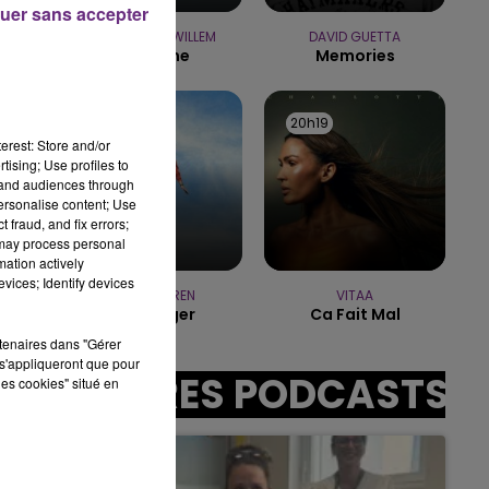
uer sans accepter
10h00 - 14h00
LE TICKET DE CAISSE
CHRISTOPHE WILLEM
DAVID GUETTA
Systaime
Memories
20h22
20h22
20h19
20h19
erest: Store and/or
tising; Use profiles to
tand audiences through
personalise content; Use
sec
 fraud, and fix errors;
 may process personal
mation actively
vices; Identify devices
ALEX WARREN
VITAA
Passenger
Ca Fait Mal
rtenaires dans "Gérer
s'appliqueront que pour
AUTRES PODCASTS
les cookies" situé en