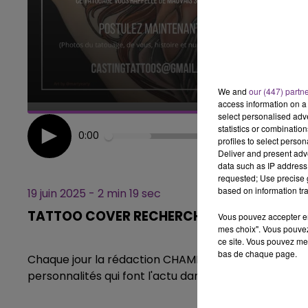
LE BEST OF DE LA FAMILLE
CHAMPAGNE FM
We and
our (447) partn
access information on a 
select personalised ad
statistics or combinatio
0:00
profiles to select person
Deliver and present adv
data such as IP address 
requested; Use precise g
based on information tra
19 juin 2025 - 2 min 19 sec
TATTOO COVER RECHERCHE DES CANDIDAT
Vous pouvez accepter en 
mes choix". Vous pouvez
ce site. Vous pouvez met
bas de chaque page.
Chaque jour la rédaction CHAMPAGNE FM, vous propo
personnalités qui font l'actu dans notre région.