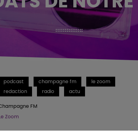
ATS DE NOTRE
podcast
champagne fm
le zoom
redaction
radio
actu
Champagne FM
Le Zoom