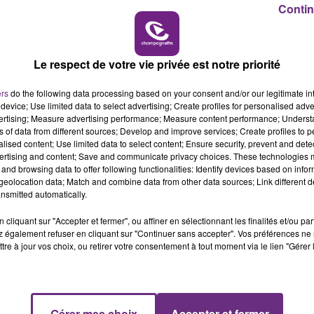
Contin
6h00 - 10h00
LA FAMILLE
Le respect de votre vie privée est notre priorité
ers
do the following data processing based on your consent and/or our legitimate int
device; Use limited data to select advertising; Create profiles for personalised adver
vertising; Measure advertising performance; Measure content performance; Unders
ns of data from different sources; Develop and improve services; Create profiles to 
2 min 19 
alised content; Use limited data to select content; Ensure security, prevent and detect
ertising and content; Save and communicate privacy choices. These technologies
and browsing data to offer following functionalities: Identify devices based on infor
eolocation data; Match and combine data from other data sources; Link different de
nsmitted automatically.
S DE NOTRE RÉGION
cliquant sur "Accepter et fermer", ou affiner en sélectionnant les finalités et/ou pa
 également refuser en cliquant sur "Continuer sans accepter". Vos préférences ne 
tre à jour vos choix, ou retirer votre consentement à tout moment via le lien "Gérer 
se un ZOOM sur un sujet d'actualité. Rencontre avec les
Gérer mes choix
Accepter et fermer