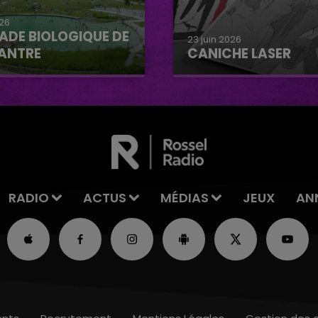
026
ADE BIOLOGIQUE DE
23 juin 2026
ANTRE
CANICHE LASER
e biologique de
Caniche Laser
tre
RADIO
ACTUS
MÉDIAS
JEUX
AN