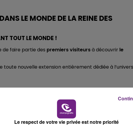
10h00 - 14h00
LE TICKET DE CAISSE
ANS LE MONDE DE LA REINE DES
ANT TOUT LE MONDE !
 de faire partie des
premiers visiteurs
à découvrir
le
e toute nouvelle extension entièrement dédiée à l’univer
Contin
Arendelle
Le respect de votre vie privée est notre priorité
transporter dans le royaume d’
Elsa
, au cœur du
Disney