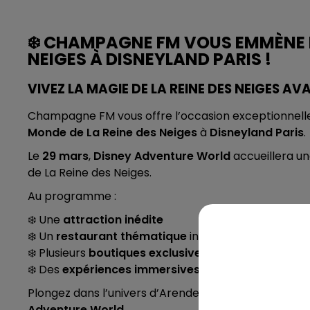
6h00 - 10h00
LA FAMILLE
❄️ CHAMPAGNE FM VOUS EMMÈNE D
NEIGES À DISNEYLAND PARIS !
VIVEZ LA MAGIE DE LA REINE DES NEIGES AV
Champagne FM vous offre l’occasion exceptionnelle
Monde de La Reine des Neiges
à
Disneyland Paris
.
Le
29 mars
,
Disney Adventure World
accueillera un
de La Reine des Neiges.
Au programme :
❄️ Une
attraction inédite
❄️ Un
restaurant thématique
inspiré d’Arendelle
❄️ Plusieurs
boutiques exclusives
❄️ Des
expériences immersives
dans le royaume d’
Plongez dans l’univers d’Arendelle et laissez-vous 
Adventure World
.