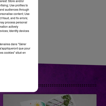
erest: Store and/or
tising; Use profiles to
!
tand audiences through
personalise content; Use
 fraud, and fix errors;
 may process personal
mation actively
vices; Identify devices
er
rtenaires dans "Gérer
s'appliqueront que pour
les cookies" situé en