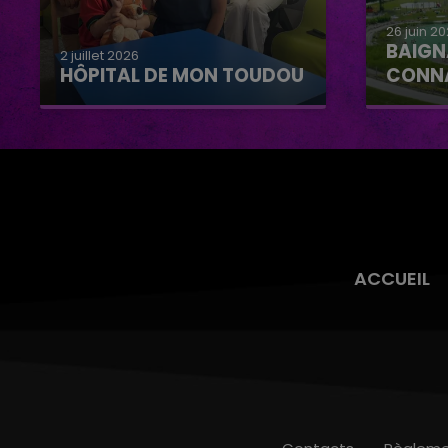
26 juin 2
BAIGN
2 juillet 2026
HÔPITAL DE MON TOUDOU
CONN
Hôpital de mon Toudou
Baignad
Connan
ACCUEIL