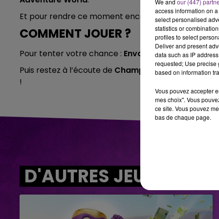
We and
our (447) partn
access information on a 
Et pour rendre ce moment encore plus magique…
E
select personalised ad
statistics or combinatio
COMMENT JOUER ?
profiles to select person
Deliver and present adv
Pour tenter votre chance :
Envoyez POP par SMS au
data such as IP address 
requested; Use precise g
Puis restez à l’écoute de
Champagne FM
: vous pou
based on information tra
!
Vous pouvez accepter en 
mes choix". Vous pouvez
ce site. Vous pouvez met
bas de chaque page.
D'AUTRES JEUX