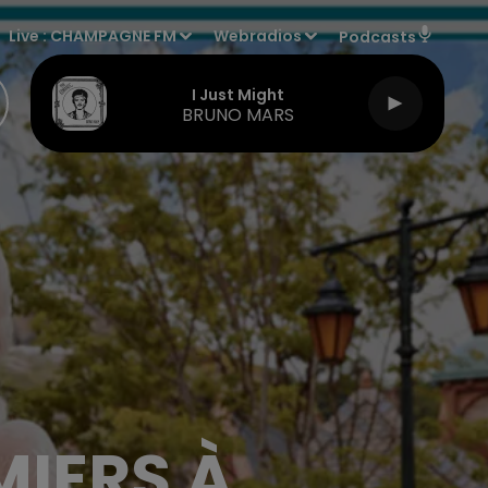
Live :
CHAMPAGNE FM
Webradios
Podcasts
I Just Might
BRUNO MARS
MIERS À