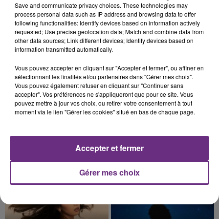
Save and communicate privacy choices. These technologies may
nucléaire ardennaise est à l'arrêt. Une situation
process personal data such as IP address and browsing data to offer
justifiée par la sécheresse intense qui est toujours
following functionalities: Identify devices based on information actively
requested; Use precise geolocation data; Match and combine data from
présente.
other data sources; Link different devices; Identify devices based on
information transmitted automatically.
Vous pouvez accepter en cliquant sur "Accepter et fermer", ou affiner en
sélectionnant les finalités et/ou partenaires dans "Gérer mes choix".
Vous pouvez également refuser en cliquant sur "Continuer sans
10h16
accepter". Vos préférences ne s'appliqueront que pour ce site. Vous
LE MAGASIN JOUÉCLUB DE REIMS FERME
pouvez mettre à jour vos choix, ou retirer votre consentement à tout
SES PORTES
moment via le lien "Gérer les cookies" situé en bas de chaque page.
C'était l'une des institutions du centre-ville
rémois. Le magasin JouéClub est contraint de
fermer ses portes.
Accepter et fermer
TITRES DIFFUSÉS
Gérer mes choix
22h37
22h37
22h34
22h34