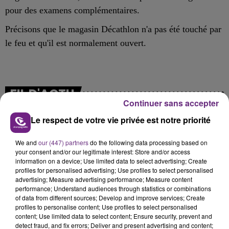
pour des examens complémentaires.
Précisons que le magasin Décathlon n'a pas été touché par
le feu et qu'il est normalement ouvert.
FIL D'ACTU
Continuer sans accepter
Le respect de votre vie privée est notre priorité
We and
our (447) partners
do the following data processing based on
your consent and/or our legitimate interest: Store and/or access
information on a device; Use limited data to select advertising; Create
profiles for personalised advertising; Use profiles to select personalised
advertising; Measure advertising performance; Measure content
performance; Understand audiences through statistics or combinations
11h37
of data from different sources; Develop and improve services; Create
LA CENTRALE NUCLÉAIRE DE CHOOZ
profiles to personalise content; Use profiles to select personalised
TOUJOURS À L'ARRÊT
content; Use limited data to select content; Ensure security, prevent and
detect fraud, and fix errors; Deliver and present advertising and content;
Cela fait déjà une semaine que la centrale