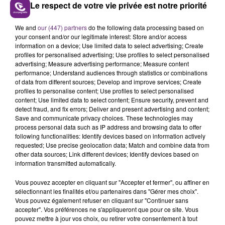
Le respect de votre vie privée est notre priorité
Tours les jours, retrouvez le "Mag des Sports"
Champagne FM.
We and
our (447) partners
do the following data processing based on
your consent and/or our legitimate interest: Store and/or access
information on a device; Use limited data to select advertising; Create
profiles for personalised advertising; Use profiles to select personalised
advertising; Measure advertising performance; Measure content
performance; Understand audiences through statistics or combinations
of data from different sources; Develop and improve services; Create
profiles to personalise content; Use profiles to select personalised
content; Use limited data to select content; Ensure security, prevent and
detect fraud, and fix errors; Deliver and present advertising and content;
TITRES DIFFUSÉS
Save and communicate privacy choices. These technologies may
process personal data such as IP address and browsing data to offer
following functionalities: Identify devices based on information actively
requested; Use precise geolocation data; Match and combine data from
10h34
10h34
10h28
10h28
other data sources; Link different devices; Identify devices based on
information transmitted automatically.
Vous pouvez accepter en cliquant sur "Accepter et fermer", ou affiner en
sélectionnant les finalités et/ou partenaires dans "Gérer mes choix".
Vous pouvez également refuser en cliquant sur "Continuer sans
accepter". Vos préférences ne s'appliqueront que pour ce site. Vous
pouvez mettre à jour vos choix, ou retirer votre consentement à tout