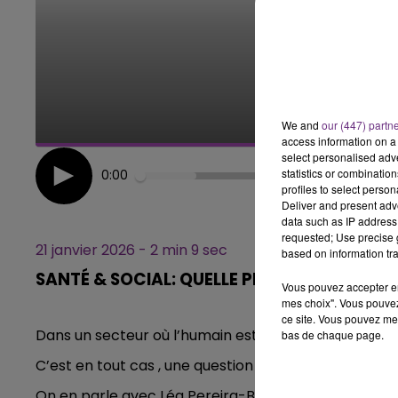
16h00 - 20h00
LE WEEK-END CHAMPAGNE FM
We and
our (447) partn
access information on a 
select personalised ad
statistics or combinatio
0:00
profiles to select person
Deliver and present adv
data such as IP address 
requested; Use precise g
21 janvier 2026 - 2 min 9 sec
based on information tra
SANTÉ & SOCIAL: QUELLE PLACE POUR L'IA?
Vous pouvez accepter en 
mes choix". Vous pouvez
ce site. Vous pouvez met
Dans un secteur où l’humain est le cœur même du métie
bas de chaque page.
C’est en tout cas , une question abordée dans certa
On en parle avec Léa Pereira-Beaujean, étudiante en