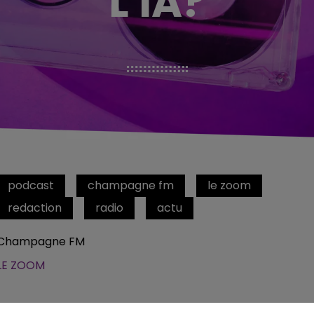
L'IA?
podcast
champagne fm
le zoom
redaction
radio
actu
Champagne FM
LE ZOOM