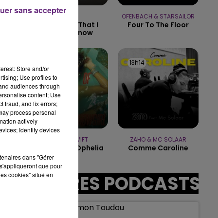
uer sans accepter
GOTYE
OFENBACH & STARSAILOR
11h00 - 16h00
Somebody That I
Four To The Floor
LE WEEK-END CHAMPAGNE FM
Used To Know
13h17
13h17
13h14
13h14
erest: Store and/or
tising; Use profiles to
tand audiences through
personalise content; Use
sec
 fraud, and fix errors;
 may process personal
mation actively
vices; Identify devices
TAYLOR SWIFT
ZAHO & MC SOLAAR
The Fate Of Ophelia
Comme Caroline
rtenaires dans "Gérer
s'appliqueront que pour
les cookies" situé en
AUTRES PODCASTS