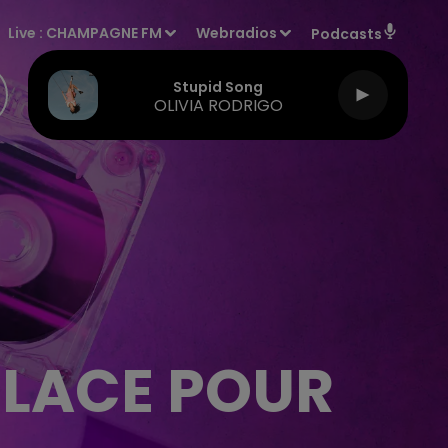
Live :
CHAMPAGNE FM
Webradios
Podcasts
Stupid Song
OLIVIA RODRIGO
PLACE POUR