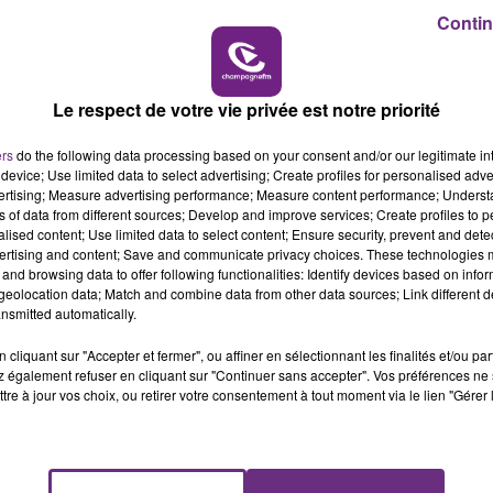
Contin
7h00 - 11h00
BEST OF
Le respect de votre vie privée est notre priorité
ers
do the following data processing based on your consent and/or our legitimate int
device; Use limited data to select advertising; Create profiles for personalised adver
vertising; Measure advertising performance; Measure content performance; Unders
ns of data from different sources; Develop and improve services; Create profiles to 
2 min 9 
alised content; Use limited data to select content; Ensure security, prevent and detect
ertising and content; Save and communicate privacy choices. These technologies
and browsing data to offer following functionalities: Identify devices based on infor
eolocation data; Match and combine data from other data sources; Link different de
nsmitted automatically.
cliquant sur "Accepter et fermer", ou affiner en sélectionnant les finalités et/ou pa
 également refuser en cliquant sur "Continuer sans accepter". Vos préférences ne 
tre à jour vos choix, ou retirer votre consentement à tout moment via le lien "Gérer 
r, l’intelligence artificielle a-t-elle sa place ?
ines formations du social…
 économie de la santé à l’Université de Reims.