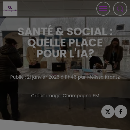
SANTÉ & SOCIAL :
QUELLE PLACE
POUR L'IA?
Publié : 21 janvier 2026 à 11h46 par Mélissa Krantz
Crédit image:
Champagne FM