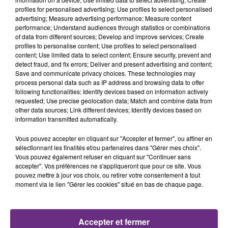
profiles for personalised advertising; Use profiles to select personalised
nos fiches de poste afin de les rendre plus
advertising; Measure advertising performance; Measure content
performance; Understand audiences through statistics or combinations
attractives. Elle nous aide aussi à préparer nos
of data from different sources; Develop and improve services; Create
entretiens d'embauche en suggérant des questions
profiles to personalise content; Use profiles to select personalised
content; Use limited data to select content; Ensure security, prevent and
ciblées selon le profil recherché
. » explique
Marjorie
detect fraud, and fix errors; Deliver and present advertising and content;
Save and communicate privacy choices. These technologies may
Camalon
, chargée de recrutement au CHU de Reims.
process personal data such as IP address and browsing data to offer
following functionalities: Identify devices based on information actively
requested; Use precise geolocation data; Match and combine data from
other data sources; Link different devices; Identify devices based on
information transmitted automatically.
Si l'IA promet des gains de temps et d'efficacité, elle
n'est pas sans risques. Une question qui est
Vous pouvez accepter en cliquant sur "Accepter et fermer", ou affiner en
sélectionnant les finalités et/ou partenaires dans "Gérer mes choix".
notamment abordée dans les formations du social. «
Vous pouvez également refuser en cliquant sur "Continuer sans
accepter". Vos préférences ne s'appliqueront que pour ce site. Vous
J’ai travaillé sur les limites techniques, comme les
pouvez mettre à jour vos choix, ou retirer votre consentement à tout
moment via le lien "Gérer les cookies" situé en bas de chaque page.
pannes informatiques qui peuvent paralyser un
hôpital. Il y a aussi le risque de fuite de données,
comme on l’a vu récemment avec la CAF ou
Accepter et fermer