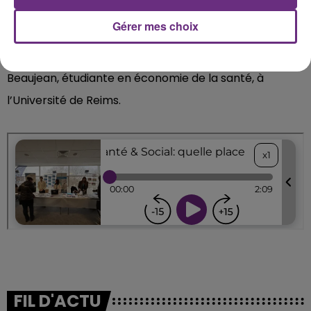
l’Assurance Maladie.
» Si l'IA représente une évolution
Gérer mes choix
majeure pour la société, la vigilance reste de mise. «
Nous n'en sommes qu'au début ».conclut Léa Pereira-
Beaujean, étudiante en économie de la santé, à
l’Université de Reims.
FIL D'ACTU