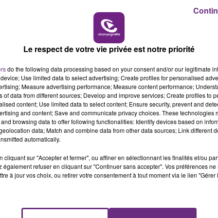
10h00 - 14h00
Contin
LE TICKET DE CAISSE
Le respect de votre vie privée est notre priorité
ers
do the following data processing based on your consent and/or our legitimate int
device; Use limited data to select advertising; Create profiles for personalised adver
vertising; Measure advertising performance; Measure content performance; Unders
ns of data from different sources; Develop and improve services; Create profiles to 
1 min 55 
alised content; Use limited data to select content; Ensure security, prevent and detect
ertising and content; Save and communicate privacy choices. These technologies
and browsing data to offer following functionalities: Identify devices based on infor
eolocation data; Match and combine data from other data sources; Link different de
nsmitted automatically.
cliquant sur "Accepter et fermer", ou affiner en sélectionnant les finalités et/ou pa
 également refuser en cliquant sur "Continuer sans accepter". Vos préférences ne 
tre à jour vos choix, ou retirer votre consentement à tout moment via le lien "Gérer 
se un ZOOM sur un sujet d'actualité. Rencontre avec les