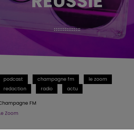
RÉUSSIE
podcast
champagne fm
le zoom
redaction
radio
actu
Champagne FM
Le Zoom