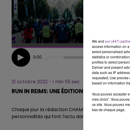
6h00 - 10h00
LA FAMILLE
We and
our (447) partn
access information on a 
select personalised ad
statistics or combinatio
0:00
profiles to select person
Deliver and present adv
data such as IP address 
requested; Use precise g
21 octobre 2022 - 1 min 55 sec
based on information tra
RUN IN REIMS: UNE ÉDITION 2022 RÉUSSIE
Vous pouvez accepter en 
mes choix". Vous pouvez
ce site. Vous pouvez met
Chaque jour la rédaction CHAMPAGNE FM, vous propo
bas de chaque page.
personnalités qui font l'actu dans notre région.