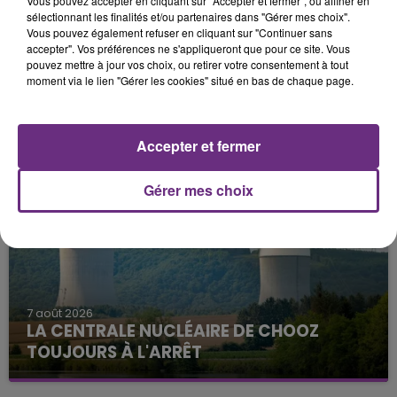
Vous pouvez accepter en cliquant sur "Accepter et fermer", ou affiner en
sélectionnant les finalités et/ou partenaires dans "Gérer mes choix".
Vous pouvez également refuser en cliquant sur "Continuer sans
accepter". Vos préférences ne s'appliqueront que pour ce site. Vous
pouvez mettre à jour vos choix, ou retirer votre consentement à tout
moment via le lien "Gérer les cookies" situé en bas de chaque page.
11h06
JAMAIS SANS MON FRÈRE
Accepter et fermer
Julien Fourel n'a plus donné signé de vie depuis 5
mois. Sa sœur poursuit ses recherches pour le
Gérer mes choix
retrouver.
7 août 2026
LA CENTRALE NUCLÉAIRE DE CHOOZ
TOUJOURS À L'ARRÊT
Cela fait déjà une semaine que la centrale
nucléaire ardennaise est à l'arrêt. Une situation