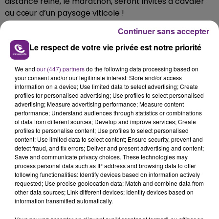
distance reine, le marathon, seront invités à cavaler
au cœur d’un paysage viticole !
Coureur ou accompagnateur, ne passe pas à côté
Continuer sans accepter
des charmes de la ville de Reims !
Le respect de votre vie privée est notre priorité
Champagne FM, partenaire média officiel du Run In
Reims !
We and
our (447) partners
do the following data processing based on
your consent and/or our legitimate interest: Store and/or access
information on a device; Use limited data to select advertising; Create
profiles for personalised advertising; Use profiles to select personalised
Gagnez vos dossards en jouant ici :
advertising; Measure advertising performance; Measure content
performance; Understand audiences through statistics or combinations
https://www.champagnefm.com/gagnez-vos-
of data from different sources; Develop and improve services; Create
dossards-pour-le-run-in-reims
profiles to personalise content; Use profiles to select personalised
content; Use limited data to select content; Ensure security, prevent and
detect fraud, and fix errors; Deliver and present advertising and content;
Save and communicate privacy choices. These technologies may
process personal data such as IP address and browsing data to offer
FIL D'ACTU
following functionalities: Identify devices based on information actively
requested; Use precise geolocation data; Match and combine data from
other data sources; Link different devices; Identify devices based on
information transmitted automatically.