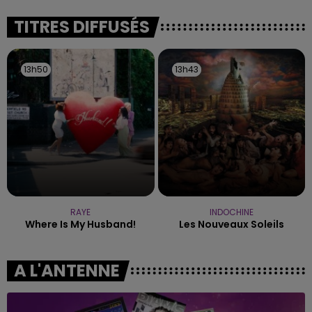
justifiée par la sécheresse intense qui est toujours
TITRES DIFFUSÉS
présente.
13h50
13h50
13h43
13h43
RAYE
INDOCHINE
Where Is My Husband!
Les Nouveaux Soleils
A L'ANTENNE