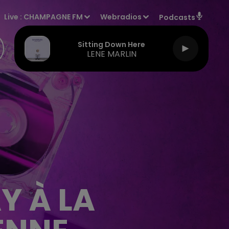
Live :
CHAMPAGNE FM
Webradios
Podcasts
Sitting Down Here
LENE MARLIN
Y À LA