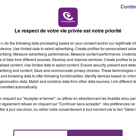
6h00 - 10h00
Contin
LA FAMILLE
Le respect de votre vie privée est notre priorité
ers
do the following data processing based on your consent and/or our legitimate int
device; Use limited data to select advertising; Create profiles for personalised adver
vertising; Measure advertising performance; Measure content performance; Unders
ns of data from different sources; Develop and improve services; Create profiles to 
21 min 12 
alised content; Use limited data to select content; Ensure security, prevent and detect
ertising and content; Save and communicate privacy choices. These technologies
and browsing data to offer following functionalities: Identify devices based on infor
eolocation data; Match and combine data from other data sources; Link different de
nsmitted automatically.
ARDENNE
cliquant sur "Accepter et fermer", ou affiner en sélectionnant les finalités et/ou pa
 également refuser en cliquant sur "Continuer sans accepter". Vos préférences ne 
tre à jour vos choix, ou retirer votre consentement à tout moment via le lien "Gérer 
dennais qui partent au bout du monde !