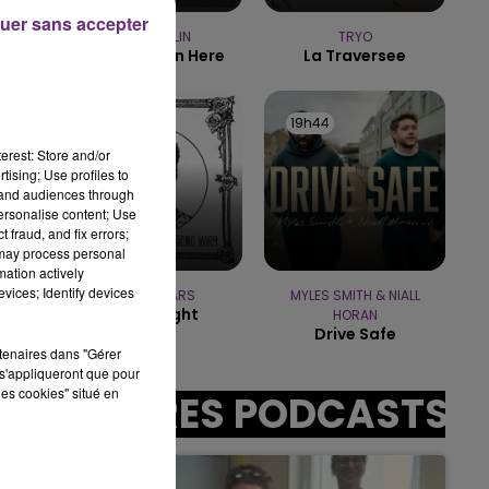
10h00 - 14h00
uer sans accepter
LE TICKET DE CAISSE
LENE MARLIN
TRYO
Sitting Down Here
La Traversee
19h49
19h49
19h44
19h44
erest: Store and/or
tising; Use profiles to
tand audiences through
personalise content; Use
sec
 fraud, and fix errors;
 may process personal
mation actively
vices; Identify devices
BRUNO MARS
MYLES SMITH & NIALL
I Just Might
HORAN
Drive Safe
rtenaires dans "Gérer
s'appliqueront que pour
les cookies" situé en
AUTRES PODCASTS