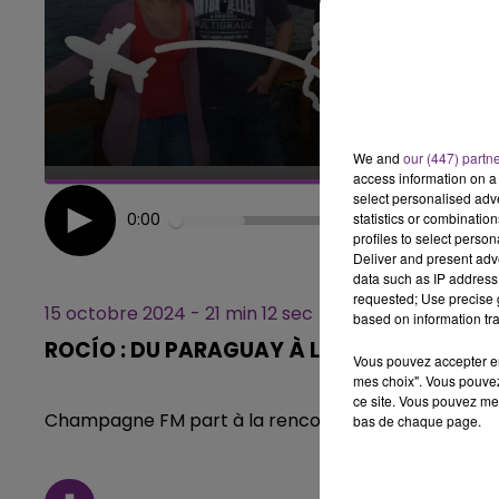
LE BEST OF DE LA FAMILLE
CHAMPAGNE FM
We and
our (447) partn
access information on a 
select personalised ad
statistics or combinatio
0:00
profiles to select person
Deliver and present adv
data such as IP address 
requested; Use precise g
15 octobre 2024 - 21 min 12 sec
based on information tra
ROCÍO : DU PARAGUAY À LA CHAMPAGNE-
Vous pouvez accepter en 
mes choix". Vous pouvez
ce site. Vous pouvez met
Champagne FM part à la rencontre de ces Champar
bas de chaque page.