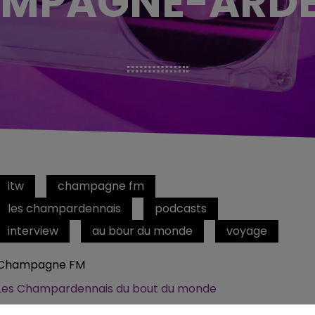
MPAGNE-ARD
itw
champagne fm
les champardennais
podcasts
interview
au bour du monde
voyage
Champagne FM
Les Champardennais du bout du monde