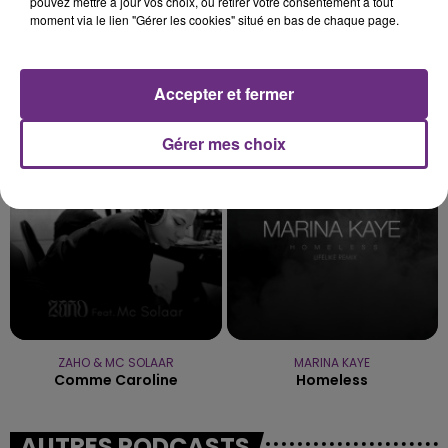
pouvez mettre à jour vos choix, ou retirer votre consentement à tout
moment via le lien "Gérer les cookies" situé en bas de chaque page.
Accepter et fermer
METALLICA
OLIVIA RODRIGO
Nothing Else Matters.
Stupid Song
Gérer mes choix
4h42
4h42
4h39
4h39
ZAHO & MC SOLAAR
MARINA KAYE
Comme Caroline
Homeless
AUTRES PODCASTS