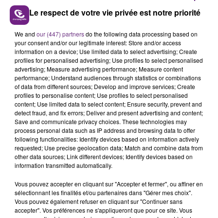
Le respect de votre vie privée est notre priorité
En ce 1er week-end de Septembre, une quinzaine de
bénévoles de l'association River Clean ont nettoyé les
We and
our (447) partners
do the following data processing based on
berges de la Vence à Charleville-Mézières. Retour sur
your consent and/or our legitimate interest: Store and/or access
cette opération.
information on a device; Use limited data to select advertising; Create
profiles for personalised advertising; Use profiles to select personalised
advertising; Measure advertising performance; Measure content
performance; Understand audiences through statistics or combinations
of data from different sources; Develop and improve services; Create
profiles to personalise content; Use profiles to select personalised
content; Use limited data to select content; Ensure security, prevent and
detect fraud, and fix errors; Deliver and present advertising and content;
Save and communicate privacy choices. These technologies may
process personal data such as IP address and browsing data to offer
TITRES DIFFUSÉS
following functionalities: Identify devices based on information actively
requested; Use precise geolocation data; Match and combine data from
other data sources; Link different devices; Identify devices based on
4h49
4h49
4h45
4h45
information transmitted automatically.
Vous pouvez accepter en cliquant sur "Accepter et fermer", ou affiner en
sélectionnant les finalités et/ou partenaires dans "Gérer mes choix".
Vous pouvez également refuser en cliquant sur "Continuer sans
accepter". Vos préférences ne s'appliqueront que pour ce site. Vous