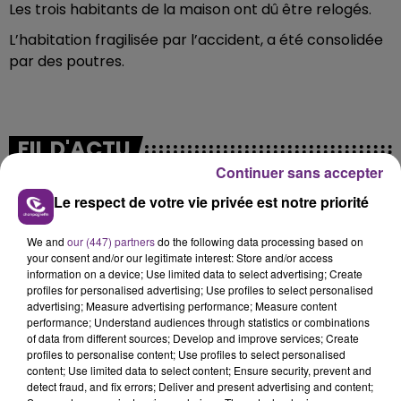
Les trois habitants de la maison ont dû être relogés.
L’habitation fragilisée par l’accident, a été consolidée
par des poutres.
FIL D'ACTU
Continuer sans accepter
Le respect de votre vie privée est notre priorité
We and
our (447) partners
do the following data processing based on
your consent and/or our legitimate interest: Store and/or access
information on a device; Use limited data to select advertising; Create
profiles for personalised advertising; Use profiles to select personalised
advertising; Measure advertising performance; Measure content
performance; Understand audiences through statistics or combinations
11h37
LA CENTRALE NUCLÉAIRE DE CHOOZ
of data from different sources; Develop and improve services; Create
profiles to personalise content; Use profiles to select personalised
TOUJOURS À L'ARRÊT
content; Use limited data to select content; Ensure security, prevent and
Cela fait déjà une semaine que la centrale
detect fraud, and fix errors; Deliver and present advertising and content;