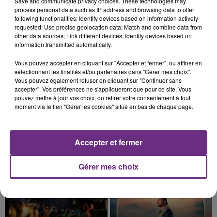
Save and communicate privacy choices. These technologies may
nucléaire ardennaise est à l'arrêt. Une situation
process personal data such as IP address and browsing data to offer
justifiée par la sécheresse intense qui est toujours
following functionalities: Identify devices based on information actively
présente.
requested; Use precise geolocation data; Match and combine data from
other data sources; Link different devices; Identify devices based on
information transmitted automatically.
Vous pouvez accepter en cliquant sur "Accepter et fermer", ou affiner en
sélectionnant les finalités et/ou partenaires dans "Gérer mes choix".
10h16
Vous pouvez également refuser en cliquant sur "Continuer sans
LE MAGASIN JOUÉCLUB DE REIMS FERME
accepter". Vos préférences ne s'appliqueront que pour ce site. Vous
pouvez mettre à jour vos choix, ou retirer votre consentement à tout
SES PORTES
moment via le lien "Gérer les cookies" situé en bas de chaque page.
C'était l'une des institutions du centre-ville
rémois. Le magasin JouéClub est contraint de
fermer ses portes.
TITRES DIFFUSÉS
Accepter et fermer
Gérer mes choix
23h39
23h39
23h37
23h37