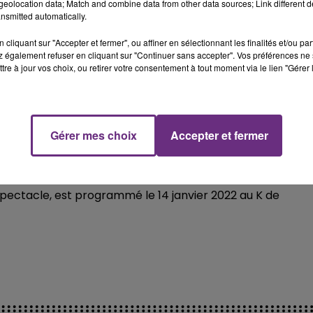
eolocation data; Match and combine data from other data sources; Link different de
nsmitted automatically.
cliquant sur "Accepter et fermer", ou affiner en sélectionnant les finalités et/ou pa
 également refuser en cliquant sur "Continuer sans accepter". Vos préférences ne 
tre à jour vos choix, ou retirer votre consentement à tout moment via le lien "Gérer 
Gérer mes choix
Accepter et fermer
spectacle, est programmé le 14 janvier 2022 au K de