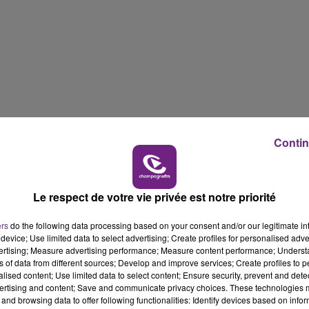
6h00 - 10h00
LA FAMILLE
Contin
Le respect de votre vie privée est notre priorité
10h00 - 14h00
ers
do the following data processing based on your consent and/or our legitimate int
LE TICKET DE CAISSE
device; Use limited data to select advertising; Create profiles for personalised adver
vertising; Measure advertising performance; Measure content performance; Unders
ns of data from different sources; Develop and improve services; Create profiles to 
alised content; Use limited data to select content; Ensure security, prevent and detect
ertising and content; Save and communicate privacy choices. These technologies
and browsing data to offer following functionalities: Identify devices based on infor