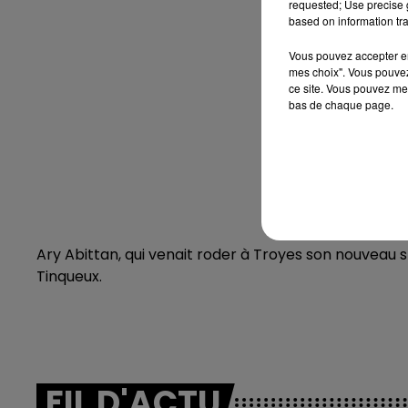
requested; Use precise g
based on information tra
Vous pouvez accepter en 
mes choix". Vous pouvez
ce site. Vous pouvez met
bas de chaque page.
Ary Abittan, qui venait roder à Troyes son nouveau 
Tinqueux.
FIL D'ACTU