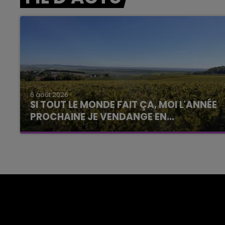
6 août 2026
SI TOUT LE MONDE FAIT ÇA, MOI L'ANNÉE
PROCHAINE JE VENDANGE EN...
La vendange en Champagne a débuté ce jeudi
6 août dans la commune de Montgueux (Aube).
Du jamais vu !