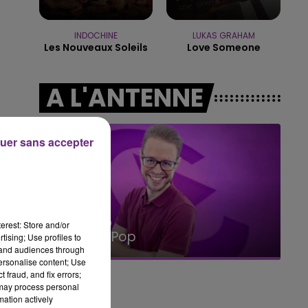
10h00 - 14h00
LE TICKET DE CAISSE
INDOCHINE
LUKAS GRAHAM
Les Nouveaux Soleils
Love Someone
A L'ANTENNE
uer sans accepter
14h00 - 15h00
erest: Store and/or
La Radio Pop
tising; Use profiles to
tand audiences through
personalise content; Use
 fraud, and fix errors;
 may process personal
mation actively