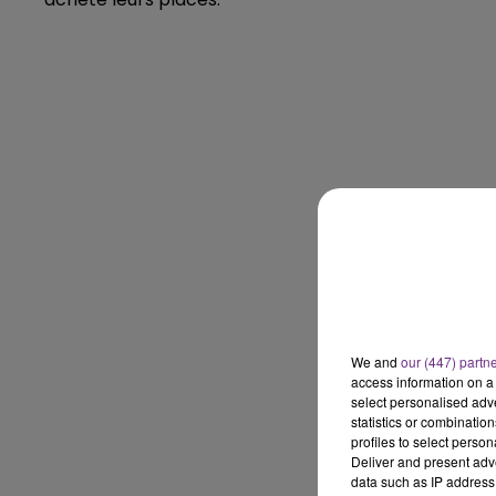
5h00 - 6h00
LE BEST OF DE LA FAMILLE
CHAMPAGNE FM
LE
6h00 - 10h00
We and
our (447) partn
La Famille
access information on a 
select personalised ad
statistics or combinatio
profiles to select person
Deliver and present adv
data such as IP address 