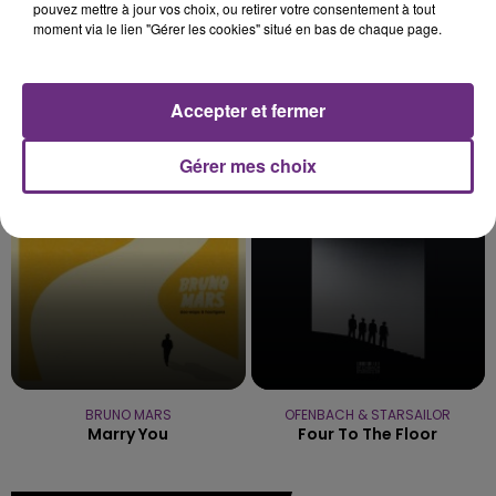
pouvez mettre à jour vos choix, ou retirer votre consentement à tout
moment via le lien "Gérer les cookies" situé en bas de chaque page.
Accepter et fermer
SIA
AMIR FEAT. INDILA
Cheap Thrills
Carrousel
Gérer mes choix
3h22
3h22
3h19
3h19
BRUNO MARS
OFENBACH & STARSAILOR
Marry You
Four To The Floor