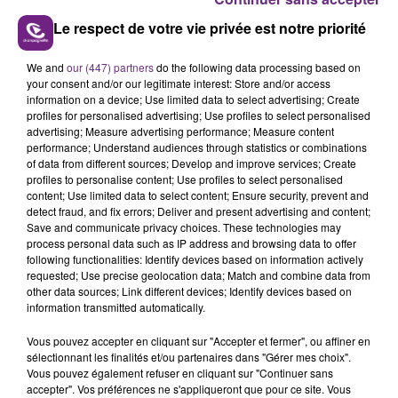
Le vidéaste Valentin Fournaise, originaire de
Le respect de votre vie privée est notre priorité
Charleville-Mézières, a publié une vidéo consacrée à
la Cité des Sacres. En 5 minutes, le jeune homme fait
We and
our (447) partners
do the following data processing based on
découvrir aux internautes les choses essentielles à
your consent and/or our legitimate interest: Store and/or access
information on a device; Use limited data to select advertising; Create
savoir à propos de Reims.
profiles for personalised advertising; Use profiles to select personalised
advertising; Measure advertising performance; Measure content
performance; Understand audiences through statistics or combinations
of data from different sources; Develop and improve services; Create
profiles to personalise content; Use profiles to select personalised
content; Use limited data to select content; Ensure security, prevent and
detect fraud, and fix errors; Deliver and present advertising and content;
Save and communicate privacy choices. These technologies may
process personal data such as IP address and browsing data to offer
TITRES DIFFUSÉS
following functionalities: Identify devices based on information actively
requested; Use precise geolocation data; Match and combine data from
other data sources; Link different devices; Identify devices based on
information transmitted automatically.
3h30
3h30
3h26
3h26
Vous pouvez accepter en cliquant sur "Accepter et fermer", ou affiner en
sélectionnant les finalités et/ou partenaires dans "Gérer mes choix".
Vous pouvez également refuser en cliquant sur "Continuer sans
accepter". Vos préférences ne s'appliqueront que pour ce site. Vous