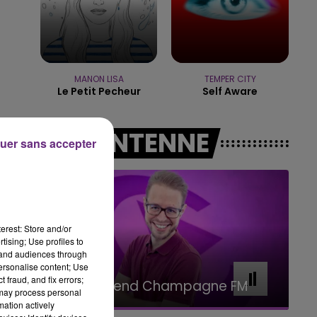
11h00 - 16h00
LE WEEK-END CHAMPAGN
MANON LISA
TEMPER CITY
Le Petit Pecheur
Self Aware
e-
A L'ANTENNE
uer sans accepter
erest: Store and/or
tising; Use profiles to
tand audiences through
personalise content; Use
16h00 - 20h00
 fraud, and fix errors;
Le Week-end Champagne FM
 may process personal
mation actively