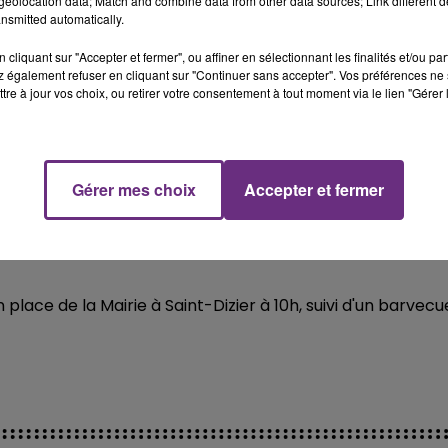
eolocation data; Match and combine data from other data sources; Link different de
son des syndicats boulevard de la Paix.
nsmitted automatically.
n, là aussi devant la maison des syndicats.
cliquant sur "Accepter et fermer", ou affiner en sélectionnant les finalités et/ou pa
 également refuser en cliquant sur "Continuer sans accepter". Vos préférences ne 
e du Champ Benoist à Sézanne.
tre à jour vos choix, ou retirer votre consentement à tout moment via le lien "Gérer 
lace de la République et prendra la forme d’une retraite
ce d'Armes, avec possibilité de signer une pétition contre 
Gérer mes choix
Accepter et fermer
ace de la Mairie à Saint-Dizier à 10h, suivi d'un barvecu