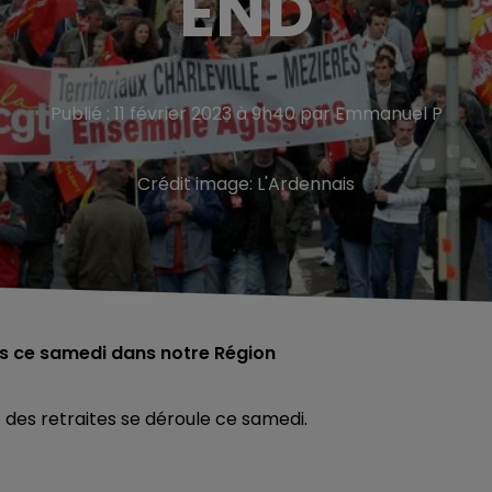
END
Publié : 11 février 2023 à 9h40 par Emmanuel P
Crédit image:
L'Ardennais
 ce samedi dans notre Région
 des retraites se déroule ce samedi.