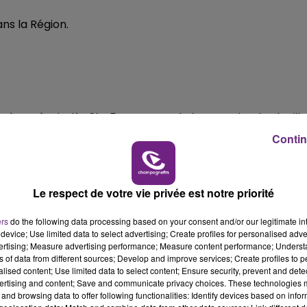
0
7h00 - 11h00
MPAGNE FM
BEST OF
ns la Région.
s à se réunir dès 9h45 au square de la Gare de Charlevill
Contin
Ducale.
Le respect de votre vie privée est notre priorité
ers
do the following data processing based on your consent and/or our legitimate int
device; Use limited data to select advertising; Create profiles for personalised adver
vertising; Measure advertising performance; Measure content performance; Unders
ure, devant la bourse du travail à Romilly-sur-Seine.
ns of data from different sources; Develop and improve services; Create profiles to 
11h00 - 16h00
alised content; Use limited data to select content; Ensure security, prevent and detect
Le week-end Champagne FM
ertising and content; Save and communicate privacy choices. These technologies
and browsing data to offer following functionalities: Identify devices based on infor