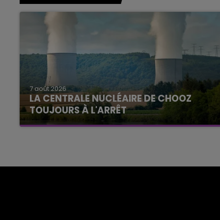
7 août 2026
LA CENTRALE NUCLÉAIRE DE CHOOZ
TOUJOURS À L'ARRÊT
Cela fait déjà une semaine que la centrale
nucléaire ardennaise est à l'arrêt. Une situation
justifiée par la sécheresse intense qui est
toujours présente.