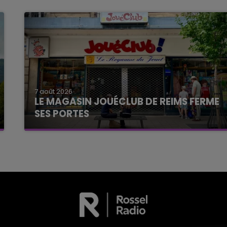
7 août 2026
LE MAGASIN JOUÉCLUB DE REIMS FERME
SES PORTES
C'était l'une des institutions du centre-ville
rémois. Le magasin JouéClub est contraint de
fermer ses portes.