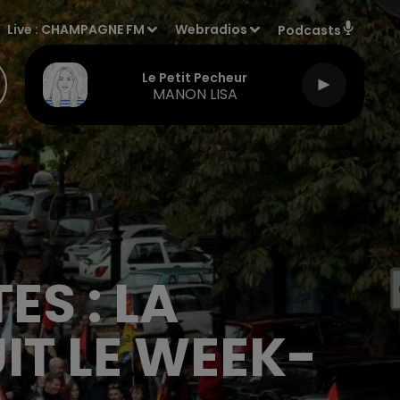
Live :
CHAMPAGNE FM
Webradios
Podcasts
Le Petit Pecheur
MANON LISA
ES : LA
IT LE WEEK-