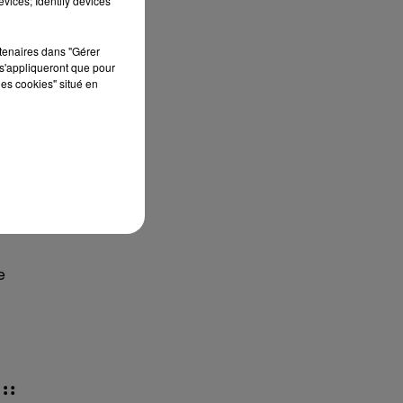
vices; Identify devices
rtenaires dans "Gérer
s'appliqueront que pour
les cookies" situé en
la
e