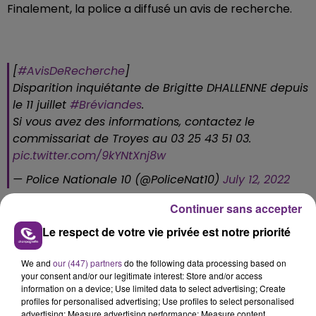
Finalement, la police a diffusé un avis de recherche.
[
#AvisDeRecherche
]
Disparition inquiétante de Brigitte DHALLENNE depuis
le 11 juillet
#Bréviandes
.
Si vous avez des informations, contactez le
commissariat de Troyes au 03 25 43 51 03.
pic.twitter.com/9kYNtXnj8w
— Police Nationale 10 (@PoliceNat10)
July 12, 2022
Continuer sans accepter
Le respect de votre vie privée est notre priorité
FIL D'ACTU
We and
our (447) partners
do the following data processing based on
your consent and/or our legitimate interest: Store and/or access
information on a device; Use limited data to select advertising; Create
profiles for personalised advertising; Use profiles to select personalised
advertising; Measure advertising performance; Measure content