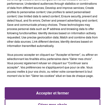
performance; Understand audiences through statistics or combinations
of data from different sources; Develop and improve services; Create
profiles to personalise content; Use profiles to select personalised
content; Use limited data to select content; Ensure security, prevent and
detect fraud, and fix errors; Deliver and present advertising and content;
Save and communicate privacy choices. These technologies may
7 août 2026
process personal data such as IP address and browsing data to offer
LA CENTRALE NUCLÉAIRE DE CHOOZ
following functionalities: Identify devices based on information actively
TOUJOURS À L'ARRÊT
requested; Use precise geolocation data; Match and combine data from
other data sources; Link different devices; Identify devices based on
Cela fait déjà une semaine que la centrale
information transmitted automatically.
nucléaire ardennaise est à l'arrêt. Une situation
Vous pouvez accepter en cliquant sur "Accepter et fermer", ou affiner en
justifiée par la sécheresse intense qui est toujours
sélectionnant les finalités et/ou partenaires dans "Gérer mes choix".
présente.
Vous pouvez également refuser en cliquant sur "Continuer sans
accepter". Vos préférences ne s'appliqueront que pour ce site. Vous
pouvez mettre à jour vos choix, ou retirer votre consentement à tout
moment via le lien "Gérer les cookies" situé en bas de chaque page.
7 août 2026
LE MAGASIN JOUÉCLUB DE REIMS FERME
Accepter et fermer
SES PORTES
C'était l'une des institutions du centre-ville
Gérer mes choix