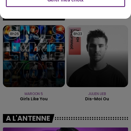
rémois. Le magasin JouéClub est contraint de
fermer ses portes.
TITRES DIFFUSÉS
8h26
8h26
8h23
8h23
MAROON 5
JULIEN LIEB
Girls Like You
Dis-Moi Ou
A L'ANTENNE