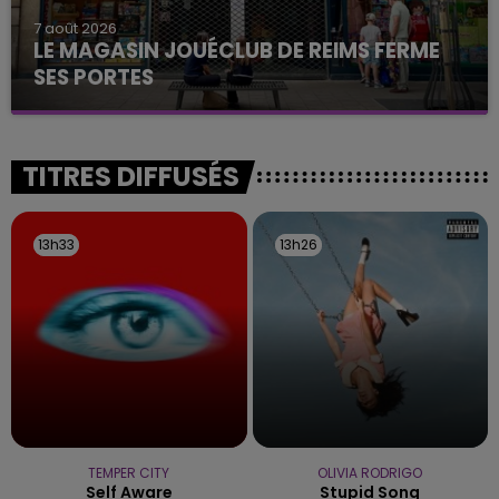
7 août 2026
LE MAGASIN JOUÉCLUB DE REIMS FERME
SES PORTES
C'était l'une des institutions du centre-ville
rémois. Le magasin JouéClub est contraint de
fermer ses portes.
TITRES DIFFUSÉS
13h33
13h33
13h26
13h26
TEMPER CITY
OLIVIA RODRIGO
Self Aware
Stupid Song