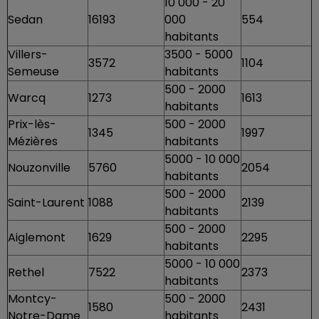
10 000 - 20
Sedan
16193
000
554
habitants
Villers-
3500 - 5000
3572
1104
Semeuse
habitants
500 - 2000
Warcq
1273
1613
habitants
Prix-lès-
500 - 2000
1345
1997
Mézières
habitants
5000 - 10 000
Nouzonville
5760
2054
habitants
500 - 2000
Saint-Laurent
1088
2139
habitants
500 - 2000
Aiglemont
1629
2295
habitants
5000 - 10 000
Rethel
7522
2373
habitants
Montcy-
500 - 2000
1580
2431
Notre-Dame
habitants