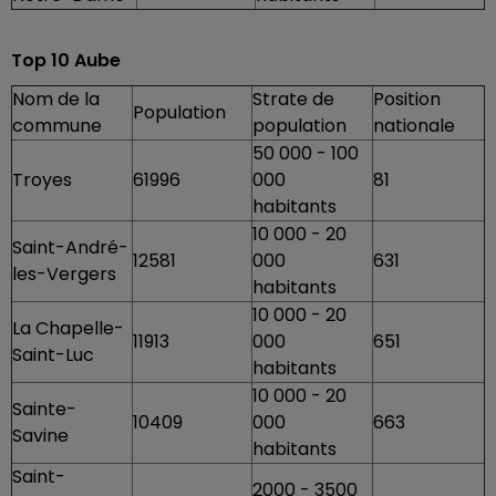
Top 10 Aube
Nom de la
Strate de
Position
Population
commune
population
nationale
50 000 - 100
Troyes
61996
000
81
habitants
10 000 - 20
Saint-André-
12581
000
631
les-Vergers
habitants
10 000 - 20
La Chapelle-
11913
000
651
Saint-Luc
habitants
10 000 - 20
Sainte-
10409
000
663
Savine
habitants
Saint-
2000 - 3500