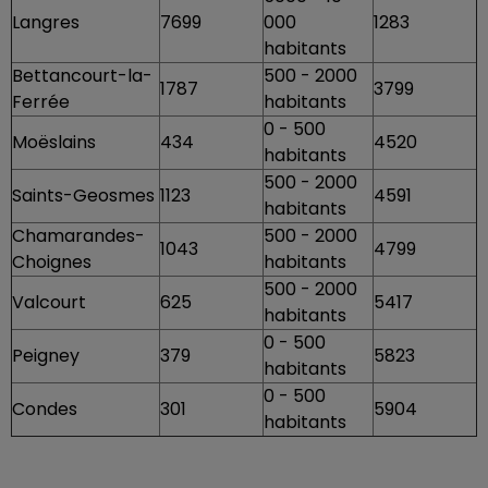
Langres
7699
000
1283
habitants
Bettancourt-la-
500 - 2000
1787
3799
Ferrée
habitants
0 - 500
Moëslains
434
4520
habitants
500 - 2000
Saints-Geosmes
1123
4591
habitants
Chamarandes-
500 - 2000
1043
4799
Choignes
habitants
500 - 2000
Valcourt
625
5417
habitants
0 - 500
Peigney
379
5823
habitants
0 - 500
Condes
301
5904
habitants