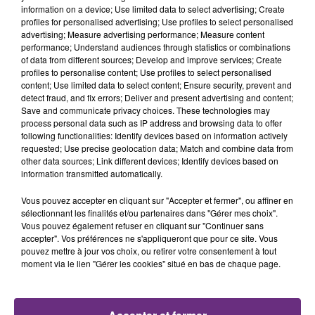
information on a device; Use limited data to select advertising; Create
plus
profiles for personalised advertising; Use profiles to select personalised
20 000 - 50
advertising; Measure advertising performance; Measure content
Châlons-en-
44246
000
156
performance; Understand audiences through statistics or combinations
Champagne
of data from different sources; Develop and improve services; Create
habitants
profiles to personalise content; Use profiles to select personalised
20 000 - 50
content; Use limited data to select content; Ensure security, prevent and
Épernay
22330
000
552
detect fraud, and fix errors; Deliver and present advertising and content;
Save and communicate privacy choices. These technologies may
habitants
process personal data such as IP address and browsing data to offer
10 000 - 20
following functionalities: Identify devices based on information actively
Tinqueux
10154
000
807
requested; Use precise geolocation data; Match and combine data from
other data sources; Link different devices; Identify devices based on
habitants
information transmitted automatically.
5000 - 10
Cormontreuil
6488
000
888
Vous pouvez accepter en cliquant sur "Accepter et fermer", ou affiner en
sélectionnant les finalités et/ou partenaires dans "Gérer mes choix".
habitants
Vous pouvez également refuser en cliquant sur "Continuer sans
Saint-Brice-
2000 - 3500
accepter". Vos préférences ne s'appliqueront que pour ce site. Vous
3442
1296
Courcelles
habitants
pouvez mettre à jour vos choix, ou retirer votre consentement à tout
moment via le lien "Gérer les cookies" situé en bas de chaque page.
2000 - 3500
Bezannes
2550
1331
habitants
5000 - 10