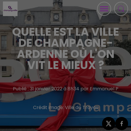
QUELLE EST LA VILLE
DE CHAMPAGNE-
ARDENNE OÙ L'ON
VIT LE MIEUX ?
Publié : 31 janvier 2022 à 8h34 par Emmanuel P
Crédit image:
Ville de Troyes