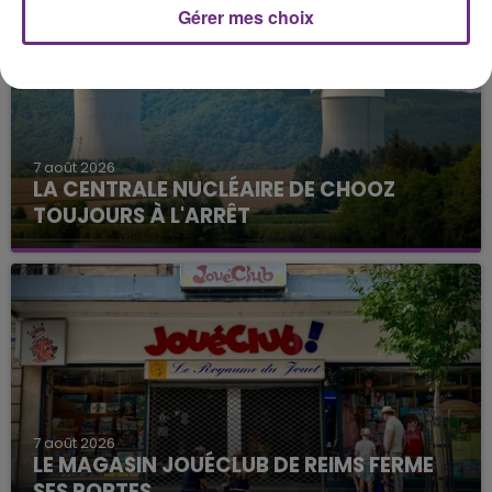
Gérer mes choix
7 août 2026
LA CENTRALE NUCLÉAIRE DE CHOOZ
TOUJOURS À L'ARRÊT
Cela fait déjà une semaine que la centrale
nucléaire ardennaise est à l'arrêt. Une situation
justifiée par la sécheresse intense qui est toujours
présente.
7 août 2026
LE MAGASIN JOUÉCLUB DE REIMS FERME
SES PORTES