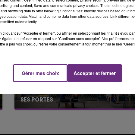
19h00 - 19h15
ertising and content; Save and communicate privacy choices. These technologies
LA POP MACHINE - CHAMPAGNE FM
and browsing data to offer following functionalities: Identify devices based on infor
eolocation data; Match and combine data from other data sources; Link different de
nsmitted automatically.
cliquant sur "Accepter et fermer", ou affiner en sélectionnant les finalités et/ou pa
 également refuser en cliquant sur "Continuer sans accepter". Vos préférences ne 
tre à jour vos choix, ou retirer votre consentement à tout moment via le lien "Gérer 
19h15 - 20h00
NE FM
LA RADIO POP
Gérer mes choix
Accepter et fermer
10h16
LE MAGASIN JOUÉCLUB DE REIMS FERME
SES PORTES
C'était l'une des institutions du centre-ville
rémois. Le magasin JouéClub est contraint de
fermer ses portes.