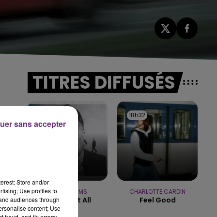
TITRES DIFFUSÉS
18h38
18h38
18h32
18h32
uer sans accepter
erest: Store and/or
tising; Use profiles to
TEDDY SWIMS
CHARLOTTE CARDIN
tand audiences through
Mr Know It All
Feel Good
personalise content; Use
 fraud, and fix errors;