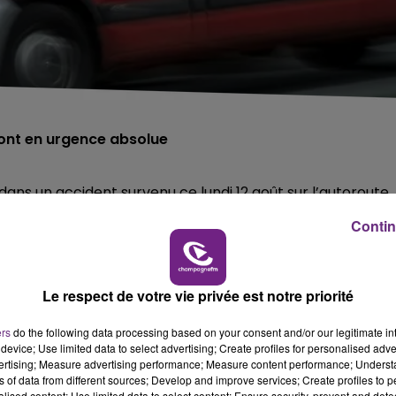
sont en urgence absolue
dans un accident survenu ce lundi 12 août sur l’autoroute
Tertres, en agglomération de Troyes.
Contin
times se trouvent en urgence absolue.
cident et un homme de 42 ans, qui était incarcéré dans la
Le respect de votre vie privée est notre priorité
ns, ont pu sortir seuls du véhicule.
ers
do the following data processing based on your consent and/or our legitimate int
device; Use limited data to select advertising; Create profiles for personalised adver
vertising; Measure advertising performance; Measure content performance; Unders
ns of data from different sources; Develop and improve services; Create profiles to 
alised content; Use limited data to select content; Ensure security, prevent and detect