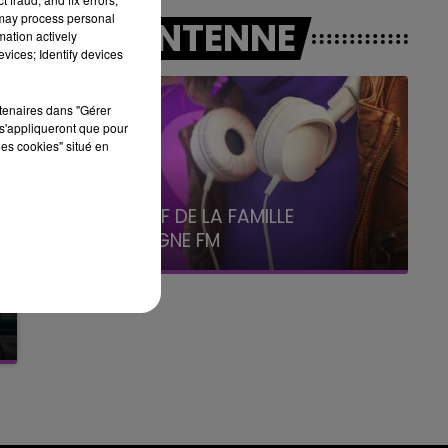
19h15 - 20h00
 may process personal
A L'ANTENNE
LA RADIO POP
mation actively
vices; Identify devices
rtenaires dans "Gérer
s'appliqueront que pour
les cookies" situé en
5h00 - 6h00
LE BEST OF DE LA FAMILLE
CHAMPAGNE FM