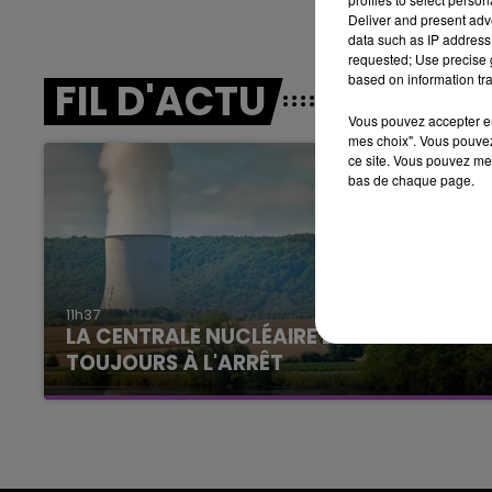
15h00 - 19h00
Deliver and present adv
LE CLUB CHAMPAGNE FM
data such as IP address 
requested; Use precise g
based on information tra
FIL D'ACTU
Vous pouvez accepter en 
mes choix". Vous pouvez
ce site. Vous pouvez met
bas de chaque page.
19h00 - 19h15
FM
LA POP MACHINE - CHAMPAG
11h37
LA CENTRALE NUCLÉAIRE DE CHOOZ
TOUJOURS À L'ARRÊT
Cela fait déjà une semaine que la centrale
nucléaire ardennaise est à l'arrêt. Une situation
justifiée par la sécheresse intense qui est
toujours présente.