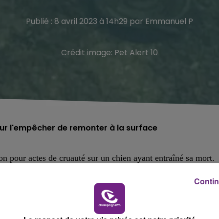
Publié : 8 avril 2023 à 14h29 par Emmanuel P
Crédit image:
Pet Alert 10
 pour l'empêcher de remonter à la surface
n pour actes de cruauté sur un chien ayant entraîné sa mort.
 de l’eau, au parc de la Moline, à Saint-Julien-les-Villas en
Contin
nter à la surface.