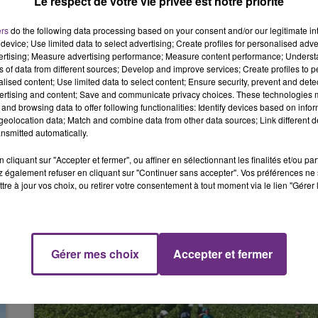
Le respect de votre vie privée est notre priorité
ient découvert la scène macabre, avait ému les réseaux sociau
6h00 - 10h00
LA FAMILLE
ers
do the following data processing based on your consent and/or our legitimate int
iqué que l’animal avait d’abord appartenu à sa fille et qu’il
device; Use limited data to select advertising; Create profiles for personalised adver
vertising; Measure advertising performance; Measure content performance; Unders
ns of data from different sources; Develop and improve services; Create profiles to 
ne voulait pas non plus le garder.
alised content; Use limited data to select content; Ensure security, prevent and detect
ertising and content; Save and communicate privacy choices. These technologies
ce préalable de culpabilité (CRPC), il a donc accepté une
and browsing data to offer following functionalities: Identify devices based on infor
eolocation data; Match and combine data from other data sources; Link different de
nsmitted automatically.
cliquant sur "Accepter et fermer", ou affiner en sélectionnant les finalités et/ou pa
 également refuser en cliquant sur "Continuer sans accepter". Vos préférences ne 
tre à jour vos choix, ou retirer votre consentement à tout moment via le lien "Gérer 
10h00 - 14h00
LE TICKET DE CAISSE
Gérer mes choix
Accepter et fermer