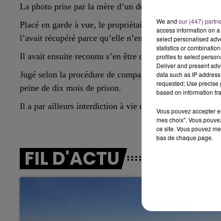
LE BEST OF DE LA FAMILLE
La photo prise par la mère d’un des adolescents qui ava
CHAMPAGNE FM
We and
our (447) partn
Placé en garde à vue, le propriétaire du chien avait expl
access information on a 
l’avait récupéré parce qu’elle n’en voulait plus.
select personalised ad
statistics or combinatio
Il avait ensuite reconnu s’en être débarrassé parce qu’il 
profiles to select person
Deliver and present adv
Jugé selon la procédure de comparution sur reconnaissan
data such as IP address 
requested; Use precise g
peine de dix mois de prison.
based on information tra
Il a par ailleurs interdiction à vie de détenir un animal.
Vous pouvez accepter en 
mes choix". Vous pouvez
ce site. Vous pouvez met
bas de chaque page.
FIL D'ACTU
LE
6h00 - 10h00
La Famille