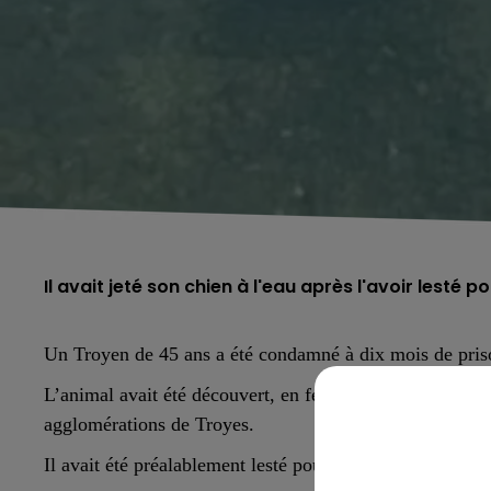
Il avait jeté son chien à l'eau après l'avoir lesté
Un Troyen de 45 ans a été condamné à dix mois de priso
L’animal avait été découvert, en février dernier, au fond
agglomérations de Troyes.
Il avait été préalablement lesté pour l’empêcher de remo
5h00 - 6h00