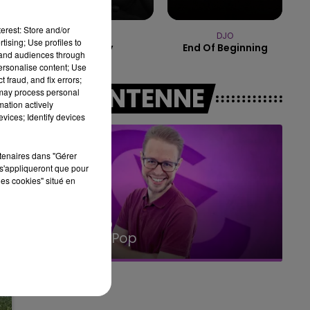
x.
10h00 - 14h00
LE TICKET DE CAISSE
erest: Store and/or
AKON
DJO
tising; Use profiles to
Lonely
End Of Beginning
tand audiences through
personalise content; Use
 fraud, and fix errors;
A L'ANTENNE
 may process personal
mation actively
vices; Identify devices
rtenaires dans "Gérer
s'appliqueront que pour
les cookies" situé en
14h00 - 15h00
La Radio Pop