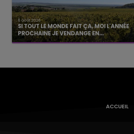
6 août 2026
SI TOUT LE MONDE FAIT ÇA, MOI L'ANNÉE
PROCHAINE JE VENDANGE EN...
La vendange en Champagne a débuté ce jeudi
6 août dans la commune de Montgueux (Aube).
Du jamais vu !
ACCUEIL