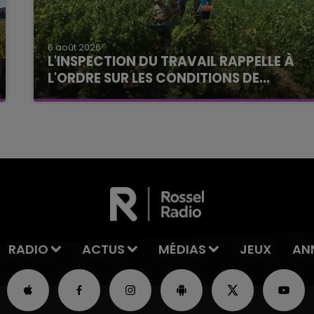
6 août 2026
L'INSPECTION DU TRAVAIL RAPPELLE À
L'ORDRE SUR LES CONDITIONS DE...
Alors que les dates de début des vendange
2026 s'est avéré être plus précoce que prévu,
l'inspection du Travail en profite pour rappeler
les conditions de...
RADIO
ACTUS
MÉDIAS
JEUX
AN