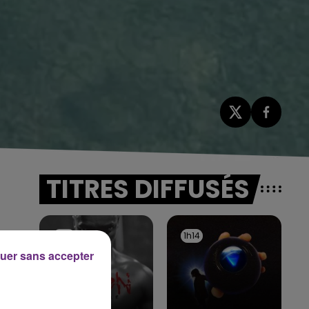
TITRES DIFFUSÉS
1h16
1h16
1h14
1h14
uer sans accepter