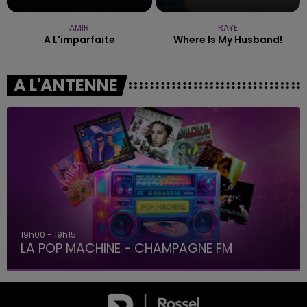
AMIR
RAYE
A L'imparfaite
Where Is My Husband!
A L'ANTENNE
00 - 19h15
19h
A POP MACHINE - CHAMPAGNE FM
LA