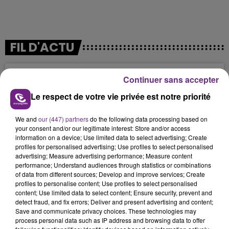
FIL D'ACTU
Continuer sans accepter
Le respect de votre vie privée est notre priorité
We and
our (447) partners
do the following data processing based on
your consent and/or our legitimate interest: Store and/or access
information on a device; Use limited data to select advertising; Create
profiles for personalised advertising; Use profiles to select personalised
advertising; Measure advertising performance; Measure content
11h06
performance; Understand audiences through statistics or combinations
JAMAIS SANS MON FRÈRE
of data from different sources; Develop and improve services; Create
Julien Fourel n'a plus donné signé de vie depuis 5
profiles to personalise content; Use profiles to select personalised
content; Use limited data to select content; Ensure security, prevent and
mois. Sa sœur poursuit ses recherches pour le
detect fraud, and fix errors; Deliver and present advertising and content;
retrouver.
Save and communicate privacy choices. These technologies may
process personal data such as IP address and browsing data to offer