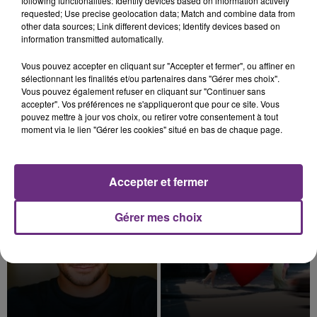
following functionalities: Identify devices based on information actively
requested; Use precise geolocation data; Match and combine data from
other data sources; Link different devices; Identify devices based on
information transmitted automatically.
7 août 2026
Vous pouvez accepter en cliquant sur "Accepter et fermer", ou affiner en
LA CENTRALE NUCLÉAIRE DE CHOOZ
sélectionnant les finalités et/ou partenaires dans "Gérer mes choix".
TOUJOURS À L'ARRÊT
Vous pouvez également refuser en cliquant sur "Continuer sans
accepter". Vos préférences ne s'appliqueront que pour ce site. Vous
Cela fait déjà une semaine que la centrale
pouvez mettre à jour vos choix, ou retirer votre consentement à tout
nucléaire ardennaise est à l'arrêt. Une situation
moment via le lien "Gérer les cookies" situé en bas de chaque page.
justifiée par la sécheresse intense qui est toujours
TITRES DIFFUSÉS
présente.
Accepter et fermer
13h53
13h53
13h50
13h50
Gérer mes choix