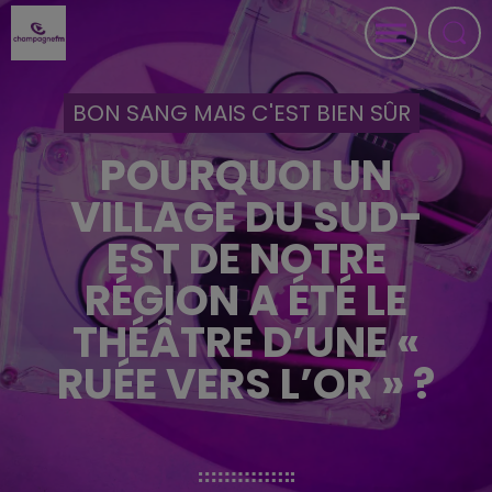
BON SANG MAIS C'EST BIEN SÛR
POURQUOI UN
VILLAGE DU SUD-
EST DE NOTRE
RÉGION A ÉTÉ LE
THÉÂTRE D’UNE «
RUÉE VERS L’OR » ?