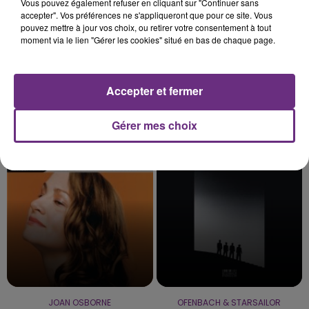
Vous pouvez également refuser en cliquant sur "Continuer sans
accepter". Vos préférences ne s'appliqueront que pour ce site. Vous
pouvez mettre à jour vos choix, ou retirer votre consentement à tout
moment via le lien "Gérer les cookies" situé en bas de chaque page.
Accepter et fermer
TAYLOR SWIFT
TRYO
Gérer mes choix
The Fate Of Ophelia
La Traversee
5h41
5h41
5h38
5h38
JOAN OSBORNE
OFENBACH & STARSAILOR