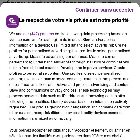
RÉGION A ÉTÉ LE THÉÂTRE D’UNE « RUÉE VERS
Continuer sans accepter
L’OR » ?
Le respect de votre vie privée est notre priorité
En 2012, un ouvrier chargé de rénover une bâtisse
We and
our (447) partners
do the following data processing based on
appartenant à une maison de champagne casse le
your consent and/or our legitimate interest: Store and/or access
information on a device; Use limited data to select advertising; Create
plafond à l’aide d’un pied de biche. (oh ma biche)
profiles for personalised advertising; Use profiles to select personalised
Quand il reçoit sur la tête… une pluie de pièces d’or.
advertising; Measure advertising performance; Measure content
performance; Understand audiences through statistics or combinations
of data from different sources; Develop and improve services; Create
profiles to personalise content; Use profiles to select personalised
content; Use limited data to select content; Ensure security, prevent and
detect fraud, and fix errors; Deliver and present advertising and content;
Save and communicate privacy choices. These technologies may
process personal data such as IP address and browsing data to offer
following functionalities: Identify devices based on information actively
requested; Use precise geolocation data; Match and combine data from
TITRES DIFFUSÉS
other data sources; Link different devices; Identify devices based on
information transmitted automatically.
5h49
5h49
5h45
5h45
Vous pouvez accepter en cliquant sur "Accepter et fermer", ou affiner en
sélectionnant les finalités et/ou partenaires dans "Gérer mes choix".