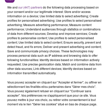
Bon sang mais c'est bien sûr, petit guide des infos non
essentielles mais tellement indispensables
We and
our (447) partners
do the following data processing based on
your consent and/or our legitimate interest: Store and/or access
information on a device; Use limited data to select advertising; Create
profiles for personalised advertising; Use profiles to select personalised
advertising; Measure advertising performance; Measure content
performance; Understand audiences through statistics or combinations
of data from different sources; Develop and improve services; Create
profiles to personalise content; Use profiles to select personalised
content; Use limited data to select content; Ensure security, prevent and
TITRES DIFFUSÉS
detect fraud, and fix errors; Deliver and present advertising and content;
Save and communicate privacy choices. These technologies may
process personal data such as IP address and browsing data to offer
following functionalities: Identify devices based on information actively
1h45
1h45
1h42
1h42
requested; Use precise geolocation data; Match and combine data from
other data sources; Link different devices; Identify devices based on
information transmitted automatically.
Vous pouvez accepter en cliquant sur "Accepter et fermer", ou affiner en
sélectionnant les finalités et/ou partenaires dans "Gérer mes choix".
Vous pouvez également refuser en cliquant sur "Continuer sans
accepter". Vos préférences ne s'appliqueront que pour ce site. Vous
pouvez mettre à jour vos choix, ou retirer votre consentement à tout
moment via le lien "Gérer les cookies" situé en bas de chaque page.