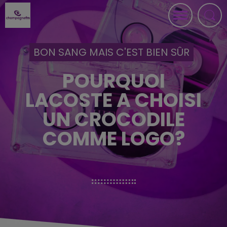
BON SANG MAIS C'EST BIEN SÛR
POURQUOI
LACOSTE A CHOISI
UN CROCODILE
COMME LOGO?