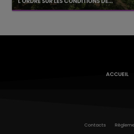
L'ORDRE SUR LES CONDITIONS DE...
Alors que les dates de début des vendange
2026 s'est avéré être plus précoce que prévu,
l'inspection du Travail en profite pour rappeler
les conditions de...
ACCUEIL
Contacts
Règleme