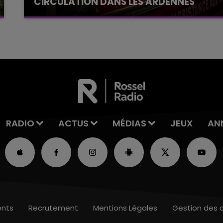
CIRCULATION DANS LES ARDENNES
Un feu de remorque s'est déclaré ce mercredi
en fin de matinée sur l'A34.
RADIO
ACTUS
MÉDIAS
JEUX
AN
nts
Recrutement
Mentions Légales
Gestion des 