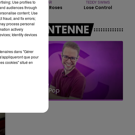
tising; Use profiles to
TEDDYBEAR
TEDDY SWIMS
10h00 - 14h00
Chaussures Roses
Lose Control
tand audiences through
LE TICKET DE CAISSE
personalise content; Use
 fraud, and fix errors;
 may process personal
A L'ANTENNE
mation actively
vices; Identify devices
rtenaires dans "Gérer
s'appliqueront que pour
les cookies" situé en
14h00 - 15h00
La Radio Pop