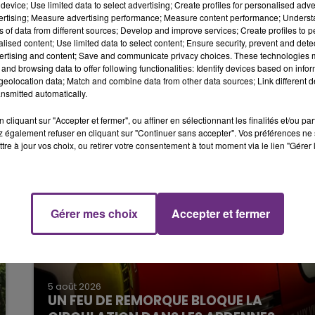
device; Use limited data to select advertising; Create profiles for personalised adver
6h00 - 10h00
vertising; Measure advertising performance; Measure content performance; Unders
LA FAMILLE
n donné.
ns of data from different sources; Develop and improve services; Create profiles to 
alised content; Use limited data to select content; Ensure security, prevent and detect
ue immédiatement et remonté.
ertising and content; Save and communicate privacy choices. These technologies
and browsing data to offer following functionalities: Identify devices based on infor
orienter vers un suicide.
eolocation data; Match and combine data from other data sources; Link different de
nsmitted automatically.
cliquant sur "Accepter et fermer", ou affiner en sélectionnant les finalités et/ou pa
 également refuser en cliquant sur "Continuer sans accepter". Vos préférences ne 
tre à jour vos choix, ou retirer votre consentement à tout moment via le lien "Gérer 
10h00 - 14h00
LE TICKET DE CAISSE
Gérer mes choix
Accepter et fermer
5 août 2026
UN FEU DE REMORQUE BLOQUE LA