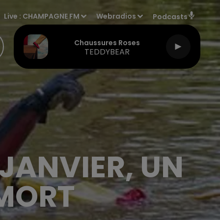
Live :
CHAMPAGNE FM
Webradios
Podcasts
Chaussures Roses
TEDDYBEAR
 JANVIER, UN
MORT