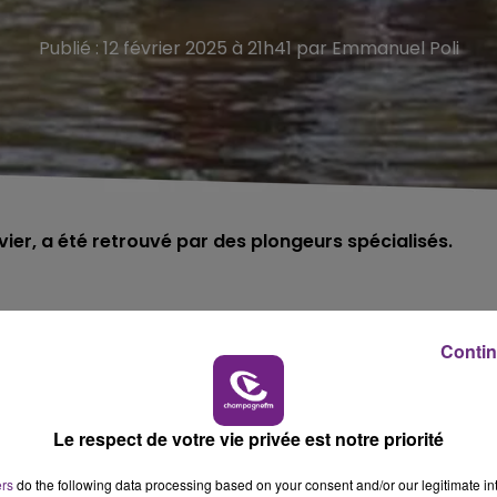
Publié : 12 février 2025 à 21h41 par Emmanuel Poli
Contin
la fin du mois de janvier, a été retrouvé
mardi 11 février, da
it la macabre découverte à proximité de la digue de Fouchy,
Le respect de votre vie privée est notre priorité
).
ers
do the following data processing based on your consent and/or our legitimate int
etrouvée non loin de là.