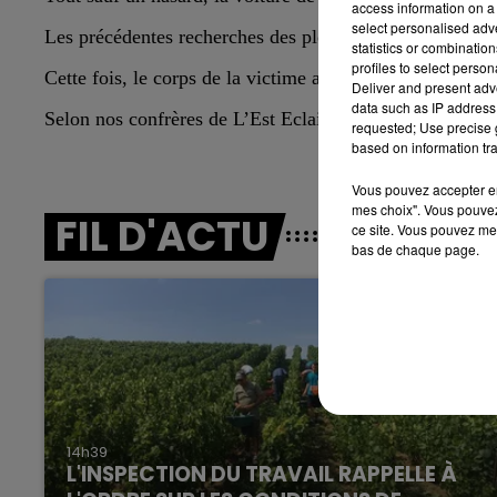
LE BEST OF DE LA FAMILLE
access information on a 
select personalised ad
CHAMPAGNE FM
Les précédentes recherches des plongeurs n’avaient rie
statistics or combinatio
profiles to select person
Cette fois, le corps de la victime a été retrouvé presq
Deliver and present adv
data such as IP address 
Selon nos confrères de L’Est Eclair, l’enquête devrait s’
requested; Use precise g
based on information tra
Vous pouvez accepter en 
mes choix". Vous pouvez
FIL D'ACTU
ce site. Vous pouvez met
bas de chaque page.
LE
6h00 - 10h00
La Famille
14h39
L'INSPECTION DU TRAVAIL RAPPELLE À