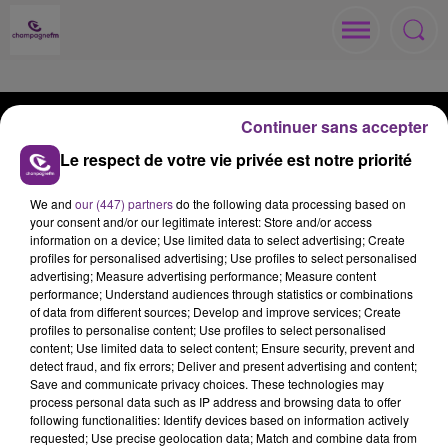
Continuer sans accepter
Le respect de votre vie privée est notre priorité
ACCUEIL
RADIO
ACTUS
We and
our (447) partners
do the following data processing based on
your consent and/or our legitimate interest: Store and/or access
information on a device; Use limited data to select advertising; Create
MÉDIAS
JEUX
ANNONCEURS
profiles for personalised advertising; Use profiles to select personalised
advertising; Measure advertising performance; Measure content
performance; Understand audiences through statistics or combinations
of data from different sources; Develop and improve services; Create
profiles to personalise content; Use profiles to select personalised
content; Use limited data to select content; Ensure security, prevent and
Contacts
Règlements
Recrutement
detect fraud, and fix errors; Deliver and present advertising and content;
Save and communicate privacy choices. These technologies may
Mentions Légales
Gestion des cookies
process personal data such as IP address and browsing data to offer
following functionalities: Identify devices based on information actively
Plan du site
requested; Use precise geolocation data; Match and combine data from