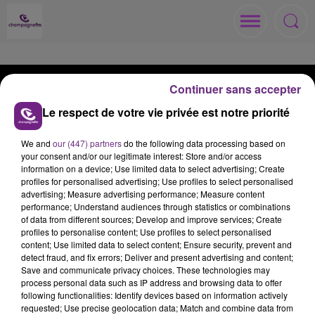
Continuer sans accepter
Le respect de votre vie privée est notre priorité
ACCUEIL
RADIO
ACTUS
We and
our (447) partners
do the following data processing based on
your consent and/or our legitimate interest: Store and/or access
information on a device; Use limited data to select advertising; Create
MÉDIAS
JEUX
ANNONCEURS
profiles for personalised advertising; Use profiles to select personalised
advertising; Measure advertising performance; Measure content
performance; Understand audiences through statistics or combinations
of data from different sources; Develop and improve services; Create
profiles to personalise content; Use profiles to select personalised
content; Use limited data to select content; Ensure security, prevent and
Contacts
Règlements
Recrutement
detect fraud, and fix errors; Deliver and present advertising and content;
Save and communicate privacy choices. These technologies may
Mentions Légales
Gestion des cookies
process personal data such as IP address and browsing data to offer
following functionalities: Identify devices based on information actively
Plan du site
requested; Use precise geolocation data; Match and combine data from