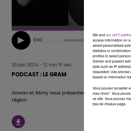
0 - 6h00
 DE LA FAMILLE
6h00 - 10h00
PAGNE FM
LA FAMILLE
We and
our (447) partn
0:00
access information on a 
select personalised ad
statistics or combinatio
profiles to select person
Deliver and present adv
26 juin 2024 - 12 min 51 sec
data such as IP address 
requested; Use precise g
PODCAST : LE GRAM
based on information tra
Vous pouvez accepter en 
Gowan et Rémy nous présentent le GRAM : un collecti
mes choix". Vous pouvez
ce site. Vous pouvez met
région.
bas de chaque page.