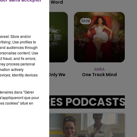
The Hardest Word
14h00 - 15h00
LA RADIO POP
5h22
5h22
5h19
5h19
erest: Store and/or
sec
tising; Use profiles to
tand audiences through
personalise content; Use
 fraud, and fix errors;
 may process personal
mation actively
KEANE
NAÏKA
Somewhere Only We
One Track Mind
vices; Identify devices
Know
rtenaires dans "Gérer
AUTRES PODCASTS
s'appliqueront que pour
les cookies" situé en