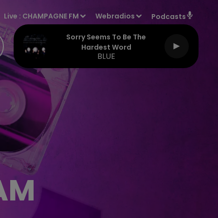
Live :
CHAMPAGNE FM
Webradios
Podcasts
Sorry Seems To Be The
Hardest Word
BLUE
RAM