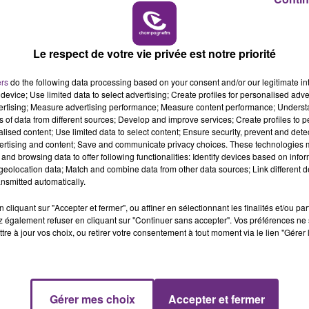
10h00 - 14h00
LE TICKET DE CAISSE
Le respect de votre vie privée est notre priorité
ers
do the following data processing based on your consent and/or our legitimate int
12 min 51 
device; Use limited data to select advertising; Create profiles for personalised adver
vertising; Measure advertising performance; Measure content performance; Unders
ns of data from different sources; Develop and improve services; Create profiles to 
alised content; Use limited data to select content; Ensure security, prevent and detect
ertising and content; Save and communicate privacy choices. These technologies
and browsing data to offer following functionalities: Identify devices based on infor
eolocation data; Match and combine data from other data sources; Link different de
nsmitted automatically.
cliquant sur "Accepter et fermer", ou affiner en sélectionnant les finalités et/ou pa
f d'humoristes locaux qui se produit sur les scènes de la
 également refuser en cliquant sur "Continuer sans accepter". Vos préférences ne 
tre à jour vos choix, ou retirer votre consentement à tout moment via le lien "Gérer 
Gérer mes choix
Accepter et fermer