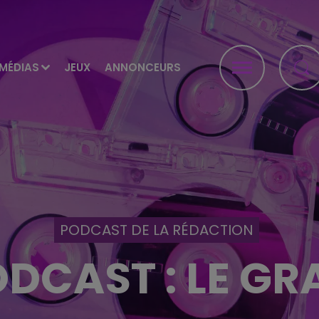
MÉDIAS
JEUX
ANNONCEURS
PODCAST DE LA RÉDACTION
DCAST : LE G