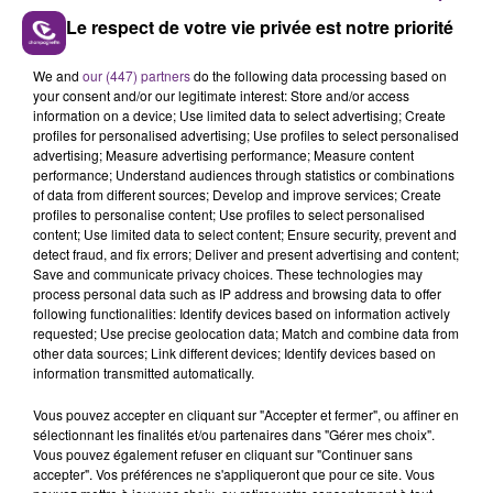
Le respect de votre vie privée est notre priorité
We and
our (447) partners
do the following data processing based on
your consent and/or our legitimate interest: Store and/or access
information on a device; Use limited data to select advertising; Create
profiles for personalised advertising; Use profiles to select personalised
advertising; Measure advertising performance; Measure content
performance; Understand audiences through statistics or combinations
of data from different sources; Develop and improve services; Create
profiles to personalise content; Use profiles to select personalised
FIL D'ACTU
content; Use limited data to select content; Ensure security, prevent and
detect fraud, and fix errors; Deliver and present advertising and content;
Save and communicate privacy choices. These technologies may
process personal data such as IP address and browsing data to offer
following functionalities: Identify devices based on information actively
requested; Use precise geolocation data; Match and combine data from
other data sources; Link different devices; Identify devices based on
information transmitted automatically.
Vous pouvez accepter en cliquant sur "Accepter et fermer", ou affiner en
sélectionnant les finalités et/ou partenaires dans "Gérer mes choix".
6 août 2026
Vous pouvez également refuser en cliquant sur "Continuer sans
SI TOUT LE MONDE FAIT ÇA, MOI L'ANNÉE
accepter". Vos préférences ne s'appliqueront que pour ce site. Vous