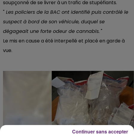
soupçonné de se livrer à un trafic de stupéfiants.
"
Les policiers de la BAC ont identifié puis contrôlé le
suspect à bord de son véhicule, duquel se
dégageait une forte odeur de cannabis.
"
Le mis en cause a été interpellé et placé en garde à
vue.
Continuer sans accepter