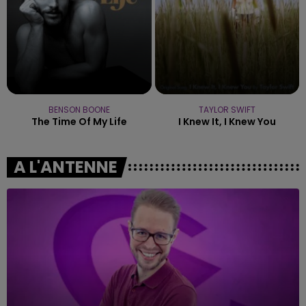
BENSON BOONE
TAYLOR SWIFT
The Time Of My Life
I Knew It, I Knew You
A L'ANTENNE