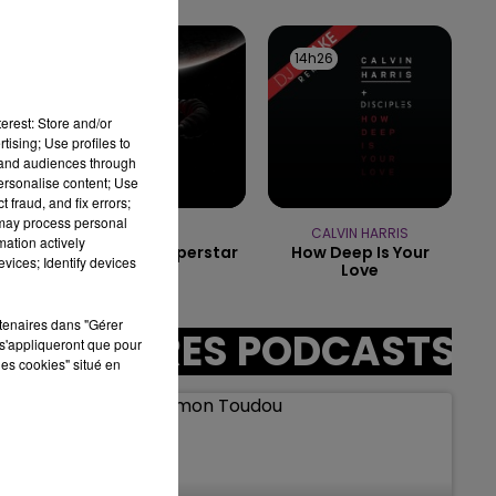
7h00 - 11h00
BEST OF
14h30
14h30
14h26
14h26
erest: Store and/or
tising; Use profiles to
sec
tand audiences through
personalise content; Use
 fraud, and fix errors;
 may process personal
MUSE
CALVIN HARRIS
mation actively
Nightshift Superstar
How Deep Is Your
vices; Identify devices
Love
rtenaires dans "Gérer
AUTRES PODCASTS
s'appliqueront que pour
les cookies" situé en