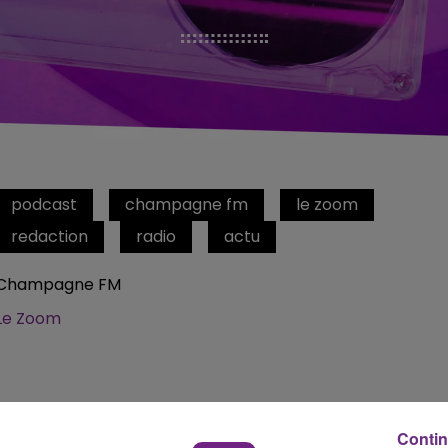
podcast
champagne fm
le zoom
redaction
radio
actu
Champagne FM
Le Zoom
Contin