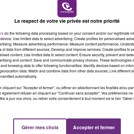
16h00 - 20h00
LE WEEK-END CHAMPAGNE FM
Le respect de votre vie privée est notre priorité
ers
do the following data processing based on your consent and/or our legitimate int
device; Use limited data to select advertising; Create profiles for personalised adver
2 min 8 
vertising; Measure advertising performance; Measure content performance; Unders
ns of data from different sources; Develop and improve services; Create profiles to 
alised content; Use limited data to select content; Ensure security, prevent and detect
ertising and content; Save and communicate privacy choices. These technologies
and browsing data to offer following functionalities: Identify devices based on infor
eolocation data; Match and combine data from other data sources; Link different de
nsmitted automatically.
cliquant sur "Accepter et fermer", ou affiner en sélectionnant les finalités et/ou pa
 également refuser en cliquant sur "Continuer sans accepter". Vos préférences ne 
se un ZOOM sur un sujet d'actualité. Rencontre avec les
tre à jour vos choix, ou retirer votre consentement à tout moment via le lien "Gérer 
Gérer mes choix
Accepter et fermer