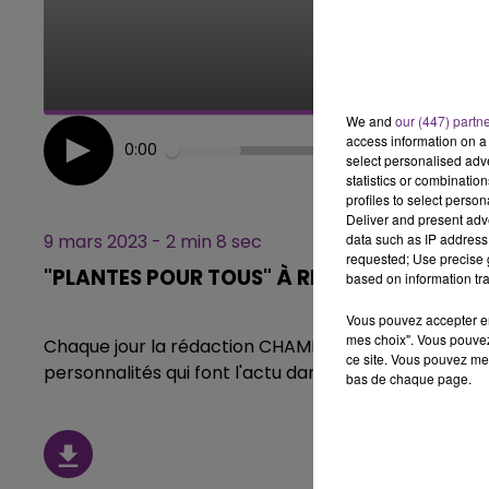
11h00 - 16h00
LE WEEK-END CHAMPAGNE FM
We and
our (447) partn
access information on a 
0:00
select personalised ad
statistics or combinatio
profiles to select person
Deliver and present adv
data such as IP address 
9 mars 2023 - 2 min 8 sec
requested; Use precise g
"PLANTES POUR TOUS" À REIMS
based on information tra
Vous pouvez accepter en 
mes choix". Vous pouvez
Chaque jour la rédaction CHAMPAGNE FM, vous propo
ce site. Vous pouvez met
personnalités qui font l'actu dans notre région.
bas de chaque page.