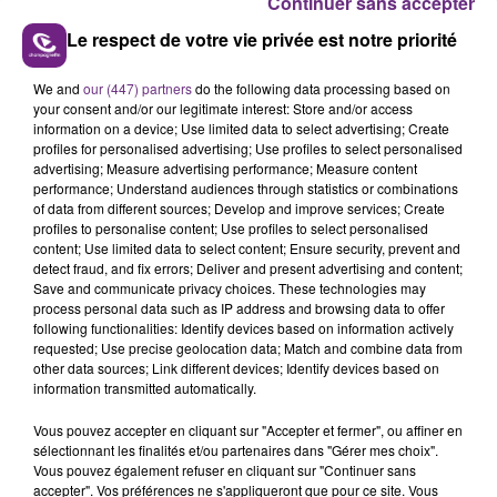
Continuer sans accepter
tonneau ?
Le respect de votre vie privée est notre priorité
L’idée peut paraître saugrenue, mais c’est pourtant ce
que propose la maison de Champagne Faniel & Fils,
We and
our (447) partners
do the following data processing based on
your consent and/or our legitimate interest: Store and/or access
installée à Cormoyeux,un petit village marnais situé
information on a device; Use limited data to select advertising; Create
entre Reims et Épernay.
profiles for personalised advertising; Use profiles to select personalised
advertising; Measure advertising performance; Measure content
performance; Understand audiences through statistics or combinations
of data from different sources; Develop and improve services; Create
profiles to personalise content; Use profiles to select personalised
content; Use limited data to select content; Ensure security, prevent and
detect fraud, and fix errors; Deliver and present advertising and content;
Save and communicate privacy choices. These technologies may
process personal data such as IP address and browsing data to offer
TITRES DIFFUSÉS
following functionalities: Identify devices based on information actively
requested; Use precise geolocation data; Match and combine data from
other data sources; Link different devices; Identify devices based on
information transmitted automatically.
5h40
5h40
5h38
5h38
Vous pouvez accepter en cliquant sur "Accepter et fermer", ou affiner en
sélectionnant les finalités et/ou partenaires dans "Gérer mes choix".
Vous pouvez également refuser en cliquant sur "Continuer sans
accepter". Vos préférences ne s'appliqueront que pour ce site. Vous