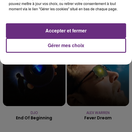
pouvez mettre à jour vos choix, ou retirer votre consentement à tout
moment via le lien "Gérer les cookies" situé en bas de chaque page.
Accepter et fermer
COLDPLAY
MANON LISA
A Sky Full Of Stars
Le Petit Pecheur
Gérer mes choix
5h35
5h35
5h33
5h33
DJO
ALEX WARREN
End Of Beginning
Fever Dream