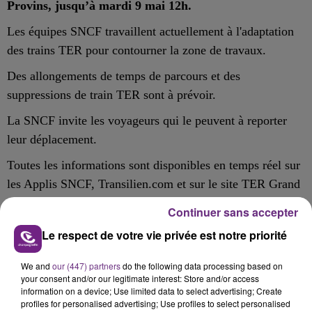
Provins, jusqu’à mardi 9 mai 12h.
Les équipes SNCF travaillent actuellement à l'adaptation
des trains TER pour contourner la zone de travaux.
Des allongements de temps de parcours et des
suppressions de train TER sont à prévoir.
La SNCF invite les voyageurs qui le peuvent à reporter
leur déplacement.
Toutes les informations sont disponibles en temps réel sur
les Applis SNCF, Transilien.com et sur le site TER Grand
Est.
Continuer sans accepter
Le respect de votre vie privée est notre priorité
We and
our (447) partners
do the following data processing based on
FIL D'ACTU
your consent and/or our legitimate interest: Store and/or access
information on a device; Use limited data to select advertising; Create
profiles for personalised advertising; Use profiles to select personalised