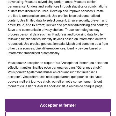
advertising; Measure advertising performance; Measure content
performance; Understand audiences through statistics or combinations
of data from different sources; Develop and improve services; Create
profiles to personalise content; Use profiles to select personalised
content; Use limited data to select content; Ensure security, prevent and
detect fraud, and fix errors; Deliver and present advertising and content;
Save and communicate privacy choices. These technologies may
process personal data such as IP address and browsing data to offer
7 août 2026
following functionalities: Identify devices based on information actively
LA CENTRALE NUCLÉAIRE DE CHOOZ
requested; Use precise geolocation data; Match and combine data from
TOUJOURS À L'ARRÊT
other data sources; Link different devices; Identify devices based on
Cela fait déjà une semaine que la centrale
information transmitted automatically.
nucléaire ardennaise est à l'arrêt. Une situation
Vous pouvez accepter en cliquant sur "Accepter et fermer", ou affiner en
justifiée par la sécheresse intense qui est toujours
sélectionnant les finalités et/ou partenaires dans "Gérer mes choix".
présente.
Vous pouvez également refuser en cliquant sur "Continuer sans
accepter". Vos préférences ne s'appliqueront que pour ce site. Vous
pouvez mettre à jour vos choix, ou retirer votre consentement à tout
moment via le lien "Gérer les cookies" situé en bas de chaque page.
7 août 2026
LE MAGASIN JOUÉCLUB DE REIMS FERME
Accepter et fermer
SES PORTES