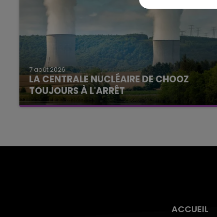
7 août 2026
LA CENTRALE NUCLÉAIRE DE CHOOZ
TOUJOURS À L'ARRÊT
Cela fait déjà une semaine que la centrale
nucléaire ardennaise est à l'arrêt. Une situation
justifiée par la sécheresse intense qui est
toujours présente.
ACCUEIL