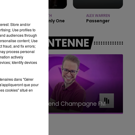
7h00 - 11h00
BEST OF
SAM SMITH
ALEX WARREN
I'm Not The Only One
Passenger
erest: Store and/or
tising; Use profiles to
tand audiences through
A L'ANTENNE
personalise content; Use
 fraud, and fix errors;
 may process personal
mation actively
vices; Identify devices
rtenaires dans "Gérer
s'appliqueront que pour
les cookies" situé en
11h00 - 16h00
Le week-end Champagne FM