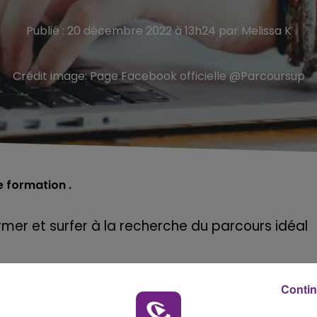
Publié : 20 décembre 2022 à 13h24 par Melissa K
Crédit image:
Page Facebook officielle @Parcoursup
 formation .
rmer et surfer à la recherche du parcours idéal
débuteront le 18 janvier avec une date limite fix
Contin