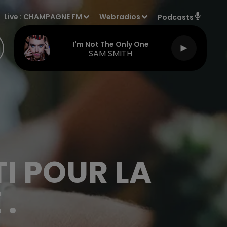
Live :
CHAMPAGNE FM
Webradios
Podcasts
I'm Not The Only One
SAM SMITH
I POUR LA
 .