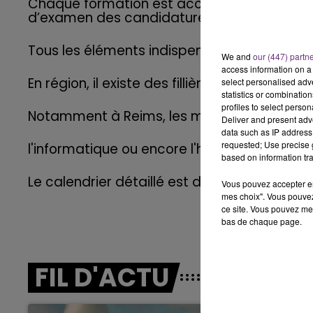
Chaque formation est accompagnée d’une fi
d’examen des candidatures, débouchés pro
11h00 - 16h00
LE WEEK-END CHAMPAGNE FM
Tous les éléments indispensables pour aider 
We and
our (447) partn
access information on a 
En région, il existe des fillières avec 100 %
select personalised ad
statistics or combinatio
profiles to select person
Notamment à Reims, les métiers de l'électric
Deliver and present adv
data such as IP address 
requested; Use precise g
l'informatique ou encore l'hotellerie mènent
based on information tra
Le calendrier détaillé est disponible sur
Par
Vous pouvez accepter en 
mes choix". Vous pouvez
ce site. Vous pouvez met
bas de chaque page.
16h00 - 20h00
agne FM
Le Week-end Champagne 
FIL D'ACTU