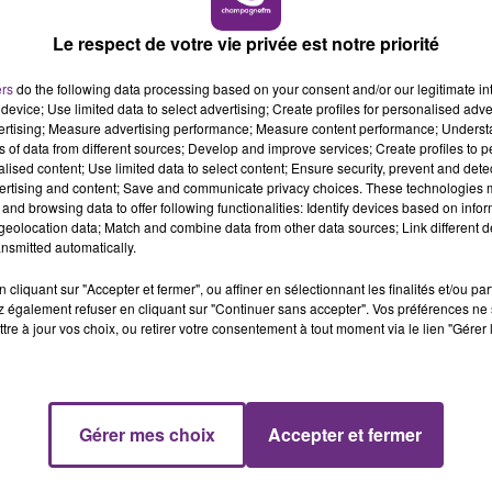
che de présentation détaillée, avec critères
fessionnels.
16h00 - 20h00
Le respect de votre vie privée est notre priorité
LE WEEK-END CHAMPAGNE FM
les élèves à faire leur choix.
ers
do the following data processing based on your consent and/or our legitimate int
device; Use limited data to select advertising; Create profiles for personalised adver
 de débouchés .
vertising; Measure advertising performance; Measure content performance; Unders
ns of data from different sources; Develop and improve services; Create profiles to 
alised content; Use limited data to select content; Ensure security, prevent and detect
ité et l'énergie, le secteur de la banque,
ertising and content; Save and communicate privacy choices. These technologies
and browsing data to offer following functionalities: Identify devices based on infor
eolocation data; Match and combine data from other data sources; Link different de
 infailliblement à un emploi.
nsmitted automatically.
coursup.fr
cliquant sur "Accepter et fermer", ou affiner en sélectionnant les finalités et/ou pa
 également refuser en cliquant sur "Continuer sans accepter". Vos préférences ne 
tre à jour vos choix, ou retirer votre consentement à tout moment via le lien "Gérer 
7h00 - 11h00
FM
BEST OF
Gérer mes choix
Accepter et fermer