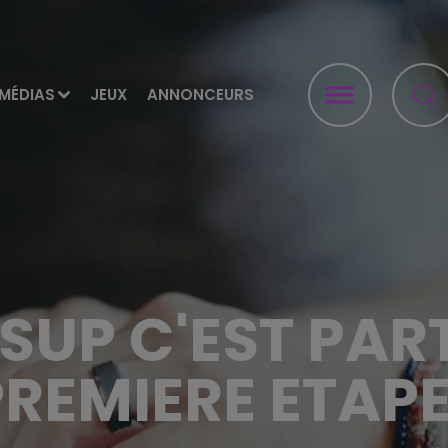
MÉDIAS
JEUX
ANNONCEURS
UP C'EST PART
REMIERE ETAPE