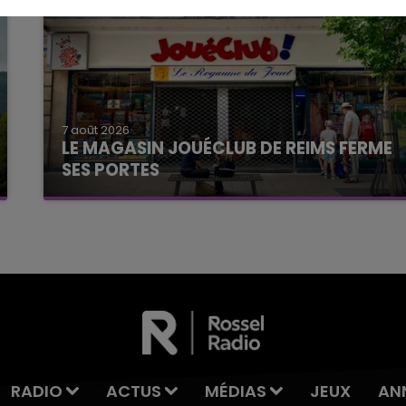
7 août 2026
LE MAGASIN JOUÉCLUB DE REIMS FERME
SES PORTES
C'était l'une des institutions du centre-ville
rémois. Le magasin JouéClub est contraint de
fermer ses portes.
RADIO
ACTUS
MÉDIAS
JEUX
AN