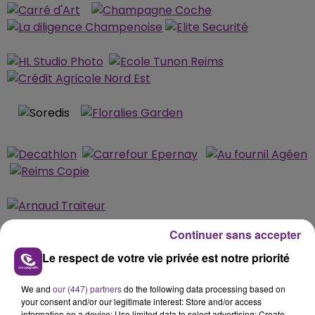
Continuer sans accepter
MÉDIAS
Le respect de votre vie privée est notre priorité
We and
our (447) partners
do the following data processing based on
your consent and/or our legitimate interest: Store and/or access
information on a device; Use limited data to select advertising; Create