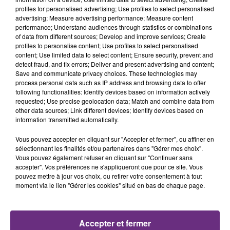
profiles for personalised advertising; Use profiles to select personalised
advertising; Measure advertising performance; Measure content
Concerts et spectacles
performance; Understand audiences through statistics or combinations
of data from different sources; Develop and improve services; Create
profiles to personalise content; Use profiles to select personalised
content; Use limited data to select content; Ensure security, prevent and
detect fraud, and fix errors; Deliver and present advertising and content;
Save and communicate privacy choices. These technologies may
process personal data such as IP address and browsing data to offer
following functionalities: Identify devices based on information actively
requested; Use precise geolocation data; Match and combine data from
other data sources; Link different devices; Identify devices based on
PARCS D'ATTRACTION, LOISIRS...
information transmitted automatically.
Vous pouvez accepter en cliquant sur "Accepter et fermer", ou affiner en
sélectionnant les finalités et/ou partenaires dans "Gérer mes choix".
Vous pouvez également refuser en cliquant sur "Continuer sans
accepter". Vos préférences ne s'appliqueront que pour ce site. Vous
pouvez mettre à jour vos choix, ou retirer votre consentement à tout
moment via le lien "Gérer les cookies" situé en bas de chaque page.
SPORTS
Accepter et fermer