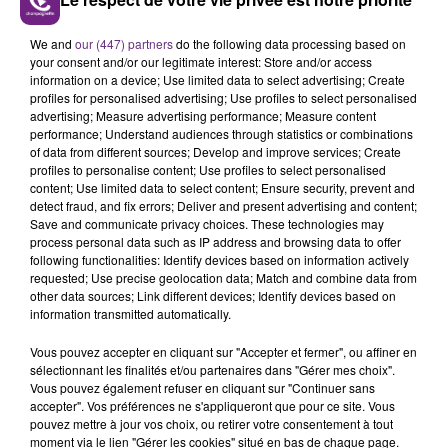
We and
our (447) partners
do the following data processing based on
your consent and/or our legitimate interest: Store and/or access
information on a device; Use limited data to select advertising; Create
profiles for personalised advertising; Use profiles to select personalised
advertising; Measure advertising performance; Measure content
performance; Understand audiences through statistics or combinations
of data from different sources; Develop and improve services; Create
FIL D'ACTU
profiles to personalise content; Use profiles to select personalised
content; Use limited data to select content; Ensure security, prevent and
detect fraud, and fix errors; Deliver and present advertising and content;
Save and communicate privacy choices. These technologies may
process personal data such as IP address and browsing data to offer
following functionalities: Identify devices based on information actively
requested; Use precise geolocation data; Match and combine data from
other data sources; Link different devices; Identify devices based on
information transmitted automatically.
Vous pouvez accepter en cliquant sur "Accepter et fermer", ou affiner en
7 août 2026
sélectionnant les finalités et/ou partenaires dans "Gérer mes choix".
LA CENTRALE NUCLÉAIRE DE CHOOZ
Vous pouvez également refuser en cliquant sur "Continuer sans
TOUJOURS À L'ARRÊT
accepter". Vos préférences ne s'appliqueront que pour ce site. Vous
Cela fait déjà une semaine que la centrale
pouvez mettre à jour vos choix, ou retirer votre consentement à tout
moment via le lien "Gérer les cookies" situé en bas de chaque page.