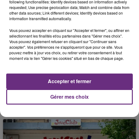
following functionalities: Identify devices based on information actively
requested; Use precise geolocation data; Match and combine data from
other data sources; Link different devices; Identify devices based on
information transmitted automatically.
FIL D'ACTU
Vous pouvez accepter en cliquant sur "Accepter et fermer", ou affiner en
sélectionnant les finalités et/ou partenaires dans "Gérer mes choix".
Vous pouvez également refuser en cliquant sur "Continuer sans
accepter". Vos préférences ne s'appliqueront que pour ce site. Vous
pouvez mettre à jour vos choix, ou retirer votre consentement à tout
moment via le lien "Gérer les cookies" situé en bas de chaque page.
Accepter et fermer
11h37
Gérer mes choix
LA CENTRALE NUCLÉAIRE DE CHOOZ
TOUJOURS À L'ARRÊT
Cela fait déjà une semaine que la centrale
nucléaire ardennaise est à l'arrêt. Une situation
justifiée par la sécheresse intense qui est toujours
présente.