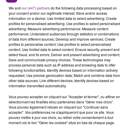
emmène à Nicoland et Romanland...
We and
our (447) partners
do the following data processing based on
your consent and/or our legitimate interest: Store and/or access
information on a device; Use limited data to select advertising; Create
profiles for personalised advertising; Use profiles to select personalised
advertising; Measure advertising performance; Measure content
performance; Understand audiences through statistics or combinations
of data from different sources; Develop and improve services; Create
profiles to personalise content; Use profiles to select personalised
content; Use limited data to select content; Ensure security, prevent and
TITRES DIFFUSÉS
detect fraud, and fix errors; Deliver and present advertising and content;
Save and communicate privacy choices. These technologies may
process personal data such as IP address and browsing data to offer
following functionalities: Identify devices based on information actively
21h23
21h23
21h20
21h20
requested; Use precise geolocation data; Match and combine data from
other data sources; Link different devices; Identify devices based on
information transmitted automatically.
Vous pouvez accepter en cliquant sur "Accepter et fermer", ou affiner en
sélectionnant les finalités et/ou partenaires dans "Gérer mes choix".
Vous pouvez également refuser en cliquant sur "Continuer sans
accepter". Vos préférences ne s'appliqueront que pour ce site. Vous
pouvez mettre à jour vos choix, ou retirer votre consentement à tout
moment via le lien "Gérer les cookies" situé en bas de chaque page.