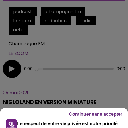
podcast
champagne fm
le zoom
redaction
radio
actu
Champagne FM
LE ZOOM
0:00
0:00
25 mai 2021
NIGLOLAND EN VERSION MINIATURE
Continuer sans accepter
Le 12 juin prochain, le parc Nigloland rouvrira enfin ses
Le respect de votre vie privée est notre priorité
portes. En attendant, le Zoom de Champagne FM vous