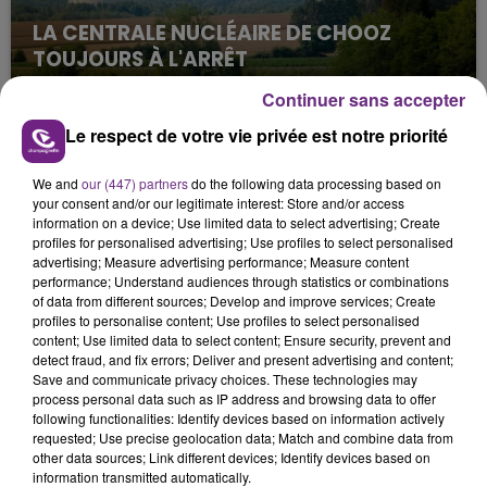
LA CENTRALE NUCLÉAIRE DE CHOOZ
TOUJOURS À L'ARRÊT
Cela fait déjà une semaine que la centrale
Continuer sans accepter
nucléaire ardennaise est à l'arrêt. Une situation
Le respect de votre vie privée est notre priorité
justifiée par la sécheresse intense qui est toujours
présente.
We and
our (447) partners
do the following data processing based on
your consent and/or our legitimate interest: Store and/or access
information on a device; Use limited data to select advertising; Create
profiles for personalised advertising; Use profiles to select personalised
advertising; Measure advertising performance; Measure content
performance; Understand audiences through statistics or combinations
LE MAGASIN JOUÉCLUB DE REIMS FERME
of data from different sources; Develop and improve services; Create
profiles to personalise content; Use profiles to select personalised
SES PORTES
content; Use limited data to select content; Ensure security, prevent and
C'était l'une des institutions du centre-ville
detect fraud, and fix errors; Deliver and present advertising and content;
Save and communicate privacy choices. These technologies may
rémois. Le magasin JouéClub est contraint de
process personal data such as IP address and browsing data to offer
fermer ses portes.
following functionalities: Identify devices based on information actively
TITRES DIFFUSÉS
requested; Use precise geolocation data; Match and combine data from
other data sources; Link different devices; Identify devices based on
information transmitted automatically.