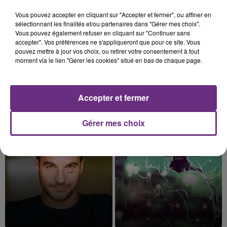
5h34
5h34
5h30
5h30
Vous pouvez accepter en cliquant sur "Accepter et fermer", ou affiner en
sélectionnant les finalités et/ou partenaires dans "Gérer mes choix".
Vous pouvez également refuser en cliquant sur "Continuer sans
accepter". Vos préférences ne s'appliqueront que pour ce site. Vous
pouvez mettre à jour vos choix, ou retirer votre consentement à tout
moment via le lien "Gérer les cookies" situé en bas de chaque page.
Accepter et fermer
TEDDY SWIMS
BRUNO MARS
Mr Know It All
24k Magic
Gérer mes choix
5h26
5h26
5h22
5h22