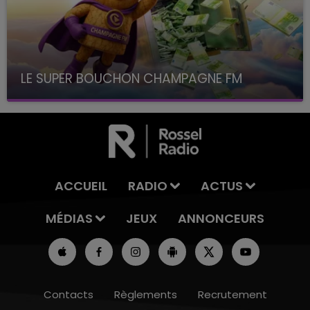
LE SUPER BOUCHON CHAMPAGNE FM
avec La Famille Champagne FM, à 8H10
ACCUEIL
RADIO
ACTUS
MÉDIAS
JEUX
ANNONCEURS
Contacts
Règlements
Recrutement