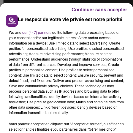
Continuer sans accepter
Le respect de votre vie privée est notre priorité
We and
our (447) partners
do the following data processing based on
your consent and/or our legitimate interest: Store and/or access
5 - Larsen
information on a device; Use limited data to select advertising; Create
profiles for personalised advertising; Use profiles to select personalised
Issu du même
album
que "
Zen
", ce
tube
sort en
1995
,
advertising; Measure advertising performance; Measure content
performance; Understand audiences through statistics or combinations
le
clip
compte aujourd'hui plus de
880.000 vues
.
of data from different sources; Develop and improve services; Create
profiles to personalise content; Use profiles to select personalised
content; Use limited data to select content; Ensure security, prevent and
detect fraud, and fix errors; Deliver and present advertising and content;
Save and communicate privacy choices. These technologies may
process personal data such as IP address and browsing data to offer
following functionalities: Identify devices based on information actively
requested; Use precise geolocation data; Match and combine data from
other data sources; Link different devices; Identify devices based on
information transmitted automatically.
Vous pouvez accepter en cliquant sur "Accepter et fermer", ou affiner en
sélectionnant les finalités et/ou partenaires dans "Gérer mes choix".