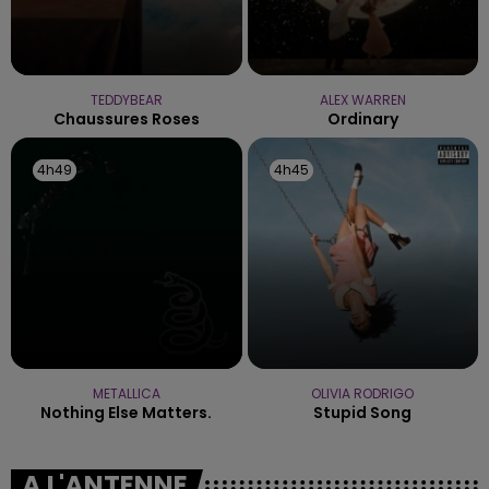
TEDDYBEAR
ALEX WARREN
Chaussures Roses
Ordinary
4h49
4h49
4h45
4h45
METALLICA
OLIVIA RODRIGO
Nothing Else Matters.
Stupid Song
A L'ANTENNE