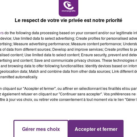
19h00 - 19h15
LA POP MACHINE - CHAMPAGNE FM
Le respect de votre vie privée est notre priorité
ers
do the following data processing based on your consent and/or our legitimate int
device; Use limited data to select advertising; Create profiles for personalised adver
vertising; Measure advertising performance; Measure content performance; Unders
ns of data from different sources; Develop and improve services; Create profiles to 
alised content; Use limited data to select content; Ensure security, prevent and detect
ertising and content; Save and communicate privacy choices. These technologies
and browsing data to offer following functionalities: Identify devices based on infor
LE MAGASIN JOUÉCLUB DE REIMS FERME
eolocation data; Match and combine data from other data sources; Link different de
SES PORTES
nsmitted automatically.
C'était l'une des institutions du centre-ville
cliquant sur "Accepter et fermer", ou affiner en sélectionnant les finalités et/ou pa
rémois. Le magasin JouéClub est contraint de
 également refuser en cliquant sur "Continuer sans accepter". Vos préférences ne 
tre à jour vos choix, ou retirer votre consentement à tout moment via le lien "Gérer 
fermer ses portes.
19h15 - 20h00
Gérer mes choix
Accepter et fermer
NE FM
LA RADIO POP