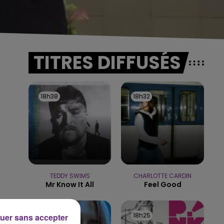
TITRES DIFFUSÉS
18h38
18h38
18h32
18h32
TEDDY SWIMS
CHARLOTTE CARDIN
Mr Know It All
Feel Good
18h29
18h29
18h25
18h25
uer sans accepter