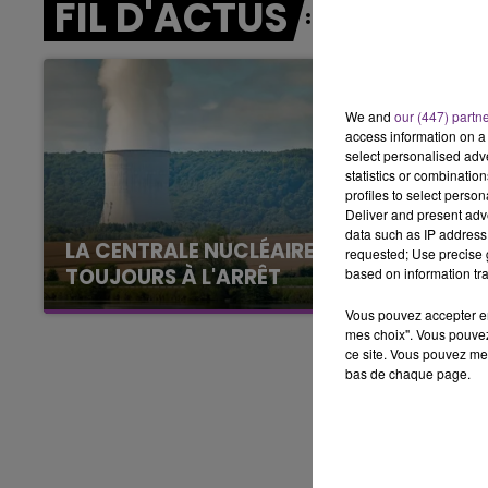
FIL D'ACTUS
15h00 - 19h00
LE CLUB CHAMPAGNE FM
We and
our (447) partn
access information on a 
select personalised ad
statistics or combinatio
profiles to select person
Deliver and present adv
data such as IP address 
LA CENTRALE NUCLÉAIRE DE CHOOZ
requested; Use precise g
TOUJOURS À L'ARRÊT
based on information tra
Cela fait déjà une semaine que la centrale
Vous pouvez accepter en 
nucléaire ardennaise est à l'arrêt. Une situation
mes choix". Vous pouvez
ce site. Vous pouvez met
justifiée par la sécheresse intense qui est
bas de chaque page.
toujours présente.
19h00 - 19h15
FM
LA POP MACHINE - CHAMPAG