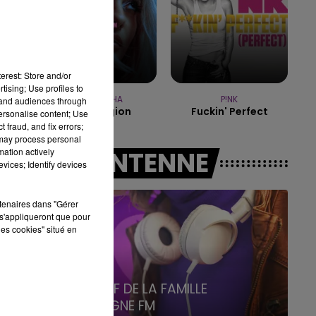
19h15 - 20h00
LA RADIO POP
erest: Store and/or
tising; Use profiles to
BEBE REXHA
P!NK
tand audiences through
New Religion
Fuckin' Perfect
personalise content; Use
 fraud, and fix errors;
 may process personal
mation actively
A L'ANTENNE
vices; Identify devices
rtenaires dans "Gérer
s'appliqueront que pour
les cookies" situé en
5h00 - 6h00
LE BEST OF DE LA FAMILLE
CHAMPAGNE FM