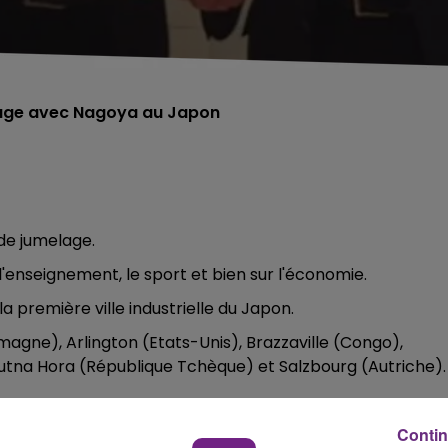
elage avec Nagoya au Japon
 de jumelage.
'enseignement, le sport et bien sur l'économie.
a première ville industrielle du Japon.
magne), Arlington (Etats-Unis), Brazzaville (Congo),
utna Hora (République Tchèque) et Salzbourg (Autriche).
Contin