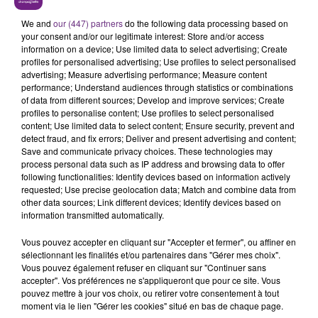
TOUJOURS À L'ARRÊT
We and
our (447) partners
do the following data processing based on
Cela fait déjà une semaine que la centrale
your consent and/or our legitimate interest: Store and/or access
nucléaire ardennaise est à l'arrêt. Une situation
information on a device; Use limited data to select advertising; Create
profiles for personalised advertising; Use profiles to select personalised
justifiée par la sécheresse intense qui est toujours
TITRES DIFFUSÉS
advertising; Measure advertising performance; Measure content
présente.
performance; Understand audiences through statistics or combinations
of data from different sources; Develop and improve services; Create
profiles to personalise content; Use profiles to select personalised
11h56
11h56
11h53
11h53
content; Use limited data to select content; Ensure security, prevent and
detect fraud, and fix errors; Deliver and present advertising and content;
Save and communicate privacy choices. These technologies may
process personal data such as IP address and browsing data to offer
following functionalities: Identify devices based on information actively
requested; Use precise geolocation data; Match and combine data from
other data sources; Link different devices; Identify devices based on
information transmitted automatically.
Vous pouvez accepter en cliquant sur "Accepter et fermer", ou affiner en
sélectionnant les finalités et/ou partenaires dans "Gérer mes choix".
AMIR
ARIANA GRANDE
Vous pouvez également refuser en cliquant sur "Continuer sans
On Dirait
Hate That I Made You Love
accepter". Vos préférences ne s'appliqueront que pour ce site. Vous
Me
pouvez mettre à jour vos choix, ou retirer votre consentement à tout
moment via le lien "Gérer les cookies" situé en bas de chaque page.