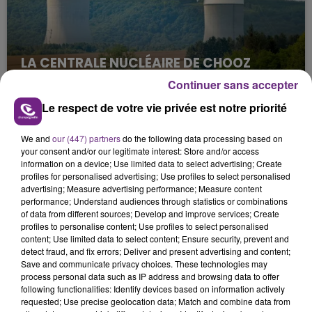
LA CENTRALE NUCLÉAIRE DE CHOOZ
TOUJOURS À L'ARRÊT
Continuer sans accepter
Cela fait déjà une semaine que la centrale
Le respect de votre vie privée est notre priorité
nucléaire ardennaise est à l'arrêt. Une situation
justifiée par la sécheresse intense qui est toujours
We and
our (447) partners
do the following data processing based on
présente.
your consent and/or our legitimate interest: Store and/or access
information on a device; Use limited data to select advertising; Create
profiles for personalised advertising; Use profiles to select personalised
advertising; Measure advertising performance; Measure content
performance; Understand audiences through statistics or combinations
of data from different sources; Develop and improve services; Create
profiles to personalise content; Use profiles to select personalised
LE MAGASIN JOUÉCLUB DE REIMS FERME
content; Use limited data to select content; Ensure security, prevent and
SES PORTES
detect fraud, and fix errors; Deliver and present advertising and content;
Save and communicate privacy choices. These technologies may
C'était l'une des institutions du centre-ville
process personal data such as IP address and browsing data to offer
rémois. Le magasin JouéClub est contraint de
following functionalities: Identify devices based on information actively
requested; Use precise geolocation data; Match and combine data from
fermer ses portes.