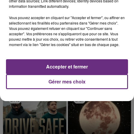
TITRES DIFFUSÉS
other data sources; Link different devices; Identify devices based on
information transmitted automatically.
Vous pouvez accepter en cliquant sur "Accepter et fermer", ou affiner en
8h47
8h47
8h44
8h44
sélectionnant les finalités et/ou partenaires dans "Gérer mes choix".
Vous pouvez également refuser en cliquant sur "Continuer sans
accepter". Vos préférences ne s'appliqueront que pour ce site. Vous
pouvez mettre à jour vos choix, ou retirer votre consentement à tout
moment via le lien "Gérer les cookies" situé en bas de chaque page.
Accepter et fermer
Gérer mes choix
BENSON BOONE
DJ SNAKE FEAT. JUSTIN BIEBER
The Time Of My Life
Let Me Love You
8h40
8h40
8h37
8h37