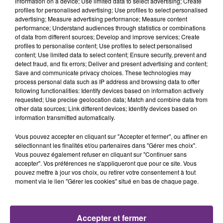
information on a device; Use limited data to select advertising; Create
profiles for personalised advertising; Use profiles to select personalised
advertising; Measure advertising performance; Measure content
performance; Understand audiences through statistics or combinations
LA CENTRALE NUCLÉAIRE DE CHOOZ
of data from different sources; Develop and improve services; Create
profiles to personalise content; Use profiles to select personalised
TOUJOURS À L'ARRÊT
content; Use limited data to select content; Ensure security, prevent and
Cela fait déjà une semaine que la centrale
detect fraud, and fix errors; Deliver and present advertising and content;
nucléaire ardennaise est à l'arrêt. Une situation
Save and communicate privacy choices. These technologies may
process personal data such as IP address and browsing data to offer
justifiée par la sécheresse intense qui est toujours
following functionalities: Identify devices based on information actively
présente.
requested; Use precise geolocation data; Match and combine data from
other data sources; Link different devices; Identify devices based on
information transmitted automatically.
Vous pouvez accepter en cliquant sur "Accepter et fermer", ou affiner en
sélectionnant les finalités et/ou partenaires dans "Gérer mes choix".
Vous pouvez également refuser en cliquant sur "Continuer sans
LE MAGASIN JOUÉCLUB DE REIMS FERME
accepter". Vos préférences ne s'appliqueront que pour ce site. Vous
SES PORTES
pouvez mettre à jour vos choix, ou retirer votre consentement à tout
moment via le lien "Gérer les cookies" situé en bas de chaque page.
C'était l'une des institutions du centre-ville
rémois. Le magasin JouéClub est contraint de
fermer ses portes.
TITRES DIFFUSÉS
Accepter et fermer