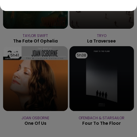
TAYLOR SWIFT
TRYO
The Fate Of Ophelia
La Traversee
5h41
5h41
5h38
5h38
JOAN OSBORNE
OFENBACH & STARSAILOR
One Of Us
Four To The Floor