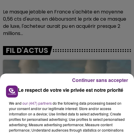
Le masque jetable en France s'achète en moyenne
0,56 cts d'euros, en déboursant le prix de ce masque
de luxe, l'acheteur aurait pu en acquérir presque 2
millions...
FIL D'ACTUS
Continuer sans accepter
Le respect de votre vie privée est notre priorité
We and
our (447) partners
do the following data processing based on
your consent and/or our legitimate interest: Store and/or access
LA CENTRALE NUCLÉAIRE DE CHOOZ
information on a device; Use limited data to select advertising; Create
profiles for personalised advertising; Use profiles to select personalised
TOUJOURS À L'ARRÊT
advertising; Measure advertising performance; Measure content
Cela fait déjà une semaine que la centrale
performance; Understand audiences through statistics or combinations