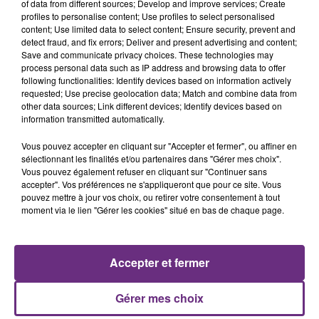
of data from different sources; Develop and improve services; Create
nucléaire ardennaise est à l'arrêt. Une situation
profiles to personalise content; Use profiles to select personalised
justifiée par la sécheresse intense qui est toujours
content; Use limited data to select content; Ensure security, prevent and
présente.
detect fraud, and fix errors; Deliver and present advertising and content;
Save and communicate privacy choices. These technologies may
process personal data such as IP address and browsing data to offer
following functionalities: Identify devices based on information actively
requested; Use precise geolocation data; Match and combine data from
other data sources; Link different devices; Identify devices based on
information transmitted automatically.
LE MAGASIN JOUÉCLUB DE REIMS FERME
Vous pouvez accepter en cliquant sur "Accepter et fermer", ou affiner en
SES PORTES
sélectionnant les finalités et/ou partenaires dans "Gérer mes choix".
C'était l'une des institutions du centre-ville
Vous pouvez également refuser en cliquant sur "Continuer sans
rémois. Le magasin JouéClub est contraint de
accepter". Vos préférences ne s'appliqueront que pour ce site. Vous
pouvez mettre à jour vos choix, ou retirer votre consentement à tout
fermer ses portes.
TITRES DIFFUSÉS
moment via le lien "Gérer les cookies" situé en bas de chaque page.
5h49
5h49
5h45
5h45
Accepter et fermer
Gérer mes choix