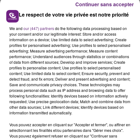
Continuer sans accepter
Le respect de votre vie privée est notre priorité
We and
our (447) partners
do the following data processing based on
UN FEU DE REMORQUE BLOQUE LA
your consent and/or our legitimate interest: Store and/or access
information on a device; Use limited data to select advertising; Create
CIRCULATION DANS LES ARDENNES
profiles for personalised advertising; Use profiles to select personalised
Un feu de remorque s'est déclaré ce mercredi en
advertising; Measure advertising performance; Measure content
fin de matinée sur l'A34.
performance; Understand audiences through statistics or combinations
of data from different sources; Develop and improve services; Create
TITRES DIFFUSÉS
profiles to personalise content; Use profiles to select personalised
content; Use limited data to select content; Ensure security, prevent and
detect fraud, and fix errors; Deliver and present advertising and content;
Save and communicate privacy choices. These technologies may
18h01
18h01
17h58
17h58
process personal data such as IP address and browsing data to offer
following functionalities: Identify devices based on information actively
requested; Use precise geolocation data; Match and combine data from
other data sources; Link different devices; Identify devices based on
information transmitted automatically.
Vous pouvez accepter en cliquant sur "Accepter et fermer", ou affiner en
sélectionnant les finalités et/ou partenaires dans "Gérer mes choix".
Vous pouvez également refuser en cliquant sur "Continuer sans