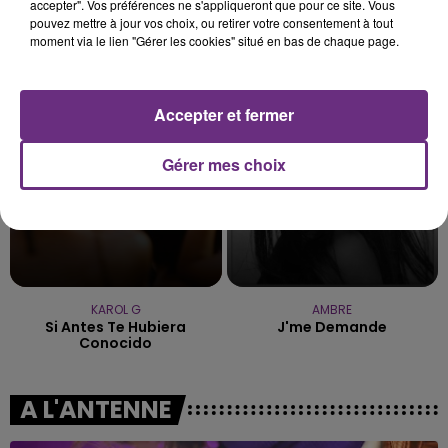
accepter". Vos préférences ne s'appliqueront que pour ce site. Vous
pouvez mettre à jour vos choix, ou retirer votre consentement à tout
moment via le lien "Gérer les cookies" situé en bas de chaque page.
ALEX WARREN
ANOTR & 54 ULTRA
Fever Dream
Talk To You
17h54
17h54
17h48
17h48
Accepter et fermer
Gérer mes choix
KAROL G
AMBRE
Si Antes Te Hubiera
J'me Demande
Conocido
A L'ANTENNE