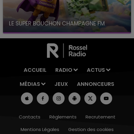
LE SUPER BOUCHON CHAMPAGNE FM
avec La Famille Champagne FM, à 8H10
ACCUEIL
RADIO
ACTUS
MÉDIAS
JEUX
ANNONCEURS
Contacts
Règlements
Recrutement
Mentions Légales
Gestion des cookies