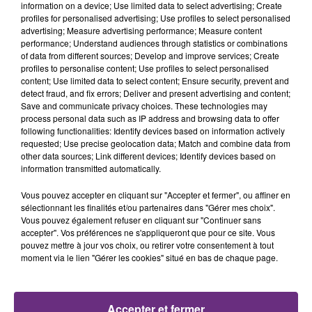
information on a device; Use limited data to select advertising; Create
profiles for personalised advertising; Use profiles to select personalised
advertising; Measure advertising performance; Measure content
performance; Understand audiences through statistics or combinations
of data from different sources; Develop and improve services; Create
profiles to personalise content; Use profiles to select personalised
content; Use limited data to select content; Ensure security, prevent and
JAMAIS SANS MON FRÈRE
detect fraud, and fix errors; Deliver and present advertising and content;
Julien Fourel n'a plus donné signé de vie depuis 5
Save and communicate privacy choices. These technologies may
mois. Sa sœur poursuit ses recherches pour le
process personal data such as IP address and browsing data to offer
following functionalities: Identify devices based on information actively
retrouver.
requested; Use precise geolocation data; Match and combine data from
other data sources; Link different devices; Identify devices based on
information transmitted automatically.
Vous pouvez accepter en cliquant sur "Accepter et fermer", ou affiner en
sélectionnant les finalités et/ou partenaires dans "Gérer mes choix".
Vous pouvez également refuser en cliquant sur "Continuer sans
accepter". Vos préférences ne s'appliqueront que pour ce site. Vous
LA CENTRALE NUCLÉAIRE DE CHOOZ
pouvez mettre à jour vos choix, ou retirer votre consentement à tout
TOUJOURS À L'ARRÊT
moment via le lien "Gérer les cookies" situé en bas de chaque page.
Cela fait déjà une semaine que la centrale
nucléaire ardennaise est à l'arrêt. Une situation
Accepter et fermer
justifiée par la sécheresse intense qui est toujours