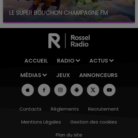
LE SUPER BOUCHON CHAMPAGNE FM
avec La Famille Champagne FM, à 8H10
ACCUEIL
RADIO
ACTUS
MÉDIAS
JEUX
ANNONCEURS
Contacts
Règlements
Recrutement
Mentions Légales
Gestion des cookies
Plan du site
19h00 - 19h15