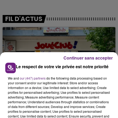
FIL D'ACTUS
Continuer sans accepter
Le respect de votre vie privée est notre priorité
LE MAGASIN JOUÉCLUB DE REIMS FERME
We and
our (447) partners
do the following data processing based on
SES PORTES
your consent and/or our legitimate interest: Store and/or access
information on a device; Use limited data to select advertising; Create
C'était l'une des institutions du centre-ville
profiles for personalised advertising; Use profiles to select personalised
rémois. Le magasin JouéClub est contraint de
advertising; Measure advertising performance; Measure content
fermer ses portes.
performance; Understand audiences through statistics or combinations
of data from different sources; Develop and improve services; Create
profiles to personalise content; Use profiles to select personalised
content; Use limited data to select content; Ensure security, prevent and