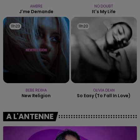
AMBRE
NO DOUBT
J'me Demande
It's My Life
11h23
11h23
11h20
11h20
BEBE REXHA
OLIVIA DEAN
New Religion
So Easy (to Fall In Love)
A L'ANTENNE