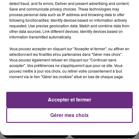
detect fraud, and fix errors; Deliver and present advertising and content;
Save and communicate privacy choices. These technologies may
process personal data such as IP address and browsing data to offer
following functionalities: Identify devices based on information actively
requested; Use precise geolocation data; Match and combine data from
UNE JEUNE AUTOMOBILISTE GRIÈVEMENT
other data sources; Link different devices; Identify devices based on
BLESSÉE
information transmitted automatically.
Une automobiliste s'est retrouvée piégée dans
Vous pouvez accepter en cliquant sur "Accepter et fermer", ou affiner en
son véhicule après une collision avec un poids
sélectionnant les finalités et/ou partenaires dans "Gérer mes choix".
lourd. Très grièvement blessée, la jeune femme
Vous pouvez également refuser en cliquant sur "Continuer sans
TITRES DIFFUSÉS
de 20 ans a été...
accepter". Vos préférences ne s'appliqueront que pour ce site. Vous
pouvez mettre à jour vos choix, ou retirer votre consentement à tout
moment via le lien "Gérer les cookies" situé en bas de chaque page.
11h30
11h30
11h26
11h26
Accepter et fermer
Gérer mes choix