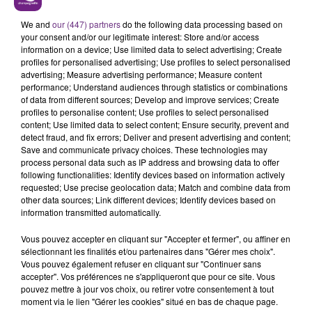
LE MAGASIN JOUÉCLUB DE REIMS FERME
SES PORTES
We and
our (447) partners
do the following data processing based on
your consent and/or our legitimate interest: Store and/or access
C'était l'une des institutions du centre-ville
information on a device; Use limited data to select advertising; Create
rémois. Le magasin JouéClub est contraint de
profiles for personalised advertising; Use profiles to select personalised
advertising; Measure advertising performance; Measure content
fermer ses portes.
TITRES DIFFUSÉS
performance; Understand audiences through statistics or combinations
of data from different sources; Develop and improve services; Create
profiles to personalise content; Use profiles to select personalised
content; Use limited data to select content; Ensure security, prevent and
11h41
11h41
11h39
11h39
detect fraud, and fix errors; Deliver and present advertising and content;
Save and communicate privacy choices. These technologies may
process personal data such as IP address and browsing data to offer
following functionalities: Identify devices based on information actively
requested; Use precise geolocation data; Match and combine data from
other data sources; Link different devices; Identify devices based on
information transmitted automatically.
Vous pouvez accepter en cliquant sur "Accepter et fermer", ou affiner en
sélectionnant les finalités et/ou partenaires dans "Gérer mes choix".
Vous pouvez également refuser en cliquant sur "Continuer sans
ORIA
RAYE
accepter". Vos préférences ne s'appliqueront que pour ce site. Vous
Soiree Mondaine
Where Is My Husband!
pouvez mettre à jour vos choix, ou retirer votre consentement à tout
moment via le lien "Gérer les cookies" situé en bas de chaque page.