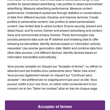
profiles for personalised advertising; Use profiles to select personalised
advertising; Measure advertising performance; Measure content
12h10
12h10
12h06
12h06
performance; Understand audiences through statistics or combinations
of data from different sources; Develop and improve services; Create
profiles to personalise content; Use profiles to select personalised
content; Use limited data to select content; Ensure security, prevent and
detect fraud, and fix errors; Deliver and present advertising and content;
Save and communicate privacy choices. These technologies may
process personal data such as IP address and browsing data to offer
following functionalities: Identify devices based on information actively
requested; Use precise geolocation data; Match and combine data from
other data sources; Link different devices; Identify devices based on
information transmitted automatically.
MYLES SMITH & NIALL HORAN
Beyoncé
Drive Safe
Halo
Vous pouvez accepter en cliquant sur "Accepter et fermer", ou affiner en
sélectionnant les finalités et/ou partenaires dans "Gérer mes choix".
Vous pouvez également refuser en cliquant sur "Continuer sans
12h03
12h03
11h57
11h57
accepter". Vos préférences ne s'appliqueront que pour ce site. Vous
pouvez mettre à jour vos choix, ou retirer votre consentement à tout
moment via le lien "Gérer les cookies" situé en bas de chaque page.
Accepter et fermer