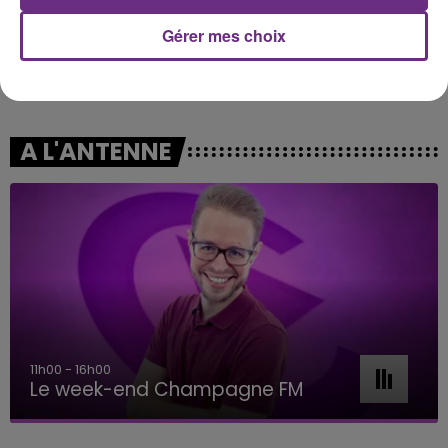
Gérer mes choix
TAYLOR SWIFT
OLIVIA DEAN
Elizabeth Taylor
So Easy (to Fall In Love)
A L'ANTENNE
11h00 - 16h00
Le week-end Champagne FM