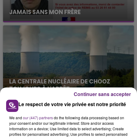
JAMAIS SANS MON FRÈRE
Julien Fourel n'a plus donné signé de vie depuis 5
mois. Sa sœur poursuit ses recherches pour le
retrouver.
LA CENTRALE NUCLÉAIRE DE CHOOZ
TOUJOURS À L'ARRÊT
Continuer sans accepter
Cela fait déjà une semaine que la centrale
nucléaire ardennaise est à l'arrêt. Une situation
Le respect de votre vie privée est notre priorité
justifiée par la sécheresse intense qui est toujours
TITRES DIFFUSÉS
présente.
We and
our (447) partners
do the following data processing based on
your consent and/or our legitimate interest: Store and/or access
information on a device; Use limited data to select advertising; Create
profiles for personalised advertising; Use profiles to select personalised
13h43
13h43
13h39
13h39