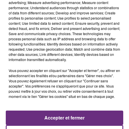
advertising; Measure advertising performance; Measure content
performance; Understand audiences through statistics or combinations
of data from different sources; Develop and improve services; Create
profiles to personalise content; Use profiles to select personalised
content; Use limited data to select content; Ensure security, prevent and
detect fraud, and fix errors; Deliver and present advertising and content;
Save and communicate privacy choices. These technologies may
process personal data such as IP address and browsing data to offer
following functionalities: Identify devices based on information actively
requested; Use precise geolocation data; Match and combine data from
other data sources; Link different devices; Identify devices based on
INDOCHINE
COLDPLAY
information transmitted automatically.
Les Nouveaux Soleils
A Sky Full Of Stars
Vous pouvez accepter en cliquant sur "Accepter et fermer", ou affiner en
13h36
13h36
13h33
13h33
sélectionnant les finalités et/ou partenaires dans "Gérer mes choix".
Vous pouvez également refuser en cliquant sur "Continuer sans
accepter". Vos préférences ne s'appliqueront que pour ce site. Vous
pouvez mettre à jour vos choix, ou retirer votre consentement à tout
moment via le lien "Gérer les cookies" situé en bas de chaque page.
Accepter et fermer