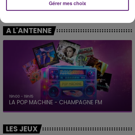
Gérer mes choix
TAME IMPALA & JENNIE
SIXPENCE NONE THE RICHER
Dracula
Kiss Me
A L'ANTENNE
19h00 - 19h15
LA POP MACHINE - CHAMPAGNE FM
LES JEUX