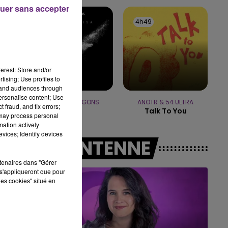
7h00 - 11h00
uer sans accepter
E FM
BEST OF
4h53
4h53
4h49
4h49
erest: Store and/or
e.
tising; Use profiles to
tand audiences through
personalise content; Use
IMAGINE DRAGONS
ANOTR & 54 ULTRA
 fraud, and fix errors;
Birds
Talk To You
 may process personal
mation actively
vices; Identify devices
A L'ANTENNE
rtenaires dans "Gérer
s'appliqueront que pour
les cookies" situé en