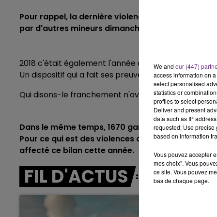
11h00 - 16h00
LE WEEK-END CHAMPA
Pour rappel, la dernière violence en date chez les 
par d'autres mineurs dimanche dernier à Troyes. 6
2018 c'était également l'année du lancement de la P
We and
our (447) partn
Un dispositif qui a fait ses preuves d'après préfet
access information on a 
select personalised ad
statistics or combinatio
Qui disons-le franchement n'avait jusque là pas vraim
profiles to select person
Deliver and present adv
data such as IP address 
Dans le même temps, 1670 gardes à vue ont été ef
requested; Use precise g
based on information tra
Pour ce qui est des violences déclarées lors des m
affecté ce bilan cette année.
Vous pouvez accepter en 
mes choix". Vous pouvez
FIL D'ACTUS
ce site. Vous pouvez met
bas de chaque page.