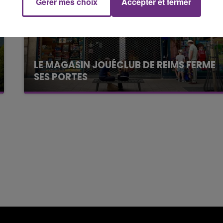
Gérer mes choix
Accepter et fermer
7h00 - 11h00
FM
BEST OF
LE MAGASIN JOUÉCLUB DE REIMS FERME
SES PORTES
C'était l'une des institutions du centre-ville
rémois. Le magasin JouéClub est contraint de
fermer ses portes.