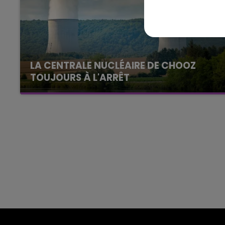
16h00 - 20h00
agne FM
Le Week-end Champagne 
LA CENTRALE NUCLÉAIRE DE CHOOZ
TOUJOURS À L'ARRÊT
Cela fait déjà une semaine que la centrale
nucléaire ardennaise est à l'arrêt. Une situation
justifiée par la sécheresse intense qui est
toujours présente.