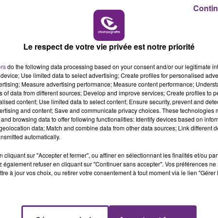
16h00 - 20h00
Contin
GNE FM
LE WEEK-END CHAMPAGN
plus jeunes, c'est
un adolescent séquestré et violenté
 ont été interpellés dont un âgé seulement de 12 ans.
Le respect de votre vie privée est notre priorité
olice de Sécurité du Quotidien dans l'Aube.
ers
do the following data processing based on your consent and/or our legitimate int
 Thierry Mosimann notamment sur le dépôt de main courant
device; Use limited data to select advertising; Create profiles for personalised adver
vertising; Measure advertising performance; Measure content performance; Unders
ns of data from different sources; Develop and improve services; Create profiles to 
ent d'utilité.
Écouter le podcast
alised content; Use limited data to select content; Ensure security, prevent and detect
ertising and content; Save and communicate privacy choices. These technologies
and browsing data to offer following functionalities: Identify devices based on infor
fectuées dans l'Aube soit 100 de plus qu'en 2017.
eolocation data; Match and combine data from other data sources; Link different de
nsmitted automatically.
anifestations des gilets jaunes, elles ont très peu
cliquant sur "Accepter et fermer", ou affiner en sélectionnant les finalités et/ou pa
 également refuser en cliquant sur "Continuer sans accepter". Vos préférences ne 
tre à jour vos choix, ou retirer votre consentement à tout moment via le lien "Gérer 